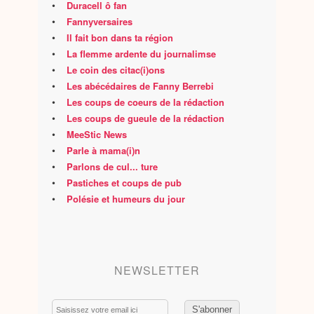
•
Duracell ô fan
•
Fannyversaires
•
Il fait bon dans ta région
•
La flemme ardente du journalimse
•
Le coin des citac(i)ons
•
Les abécédaires de Fanny Berrebi
•
Les coups de coeurs de la rédaction
•
Les coups de gueule de la rédaction
•
MeeStic News
•
Parle à mama(i)n
•
Parlons de cul... ture
•
Pastiches et coups de pub
•
Polésie et humeurs du jour
NEWSLETTER
Email