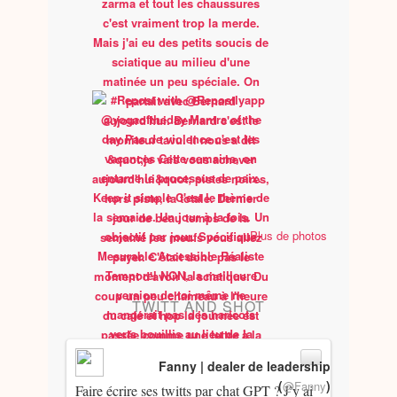
Plus de photos
TWITT AND SHOT
Fanny | dealer de leadership
(
)
@Fanny
Faire écrire ses twitts par chat GPT ? J’y ai