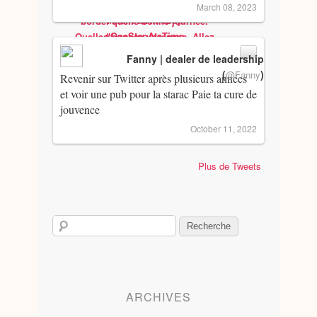
March 08, 2023
Fanny | dealer de leadership
(
)
@Fanny
Revenir sur Twitter après plusieurs années
et voir une pub pour la starac Paie ta cure de
jouvence
October 11, 2022
Plus de Tweets
ARCHIVES