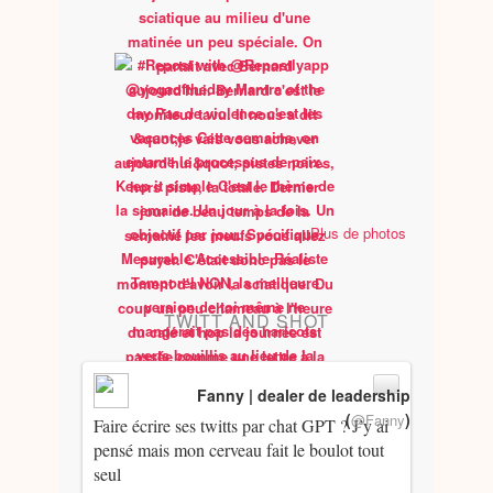
Plus de photos
TWITT AND SHOT
Fanny | dealer de leadership
(
)
@Fanny
Faire écrire ses twitts par chat GPT ? J’y ai
pensé mais mon cerveau fait le boulot tout
seul