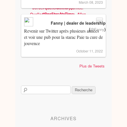
March 08, 2023
Fanny | dealer de leadership
(
)
@Fanny
Revenir sur Twitter après plusieurs années
et voir une pub pour la starac Paie ta cure de
jouvence
October 11, 2022
Plus de Tweets
ARCHIVES