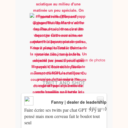
Plus de photos
TWITT AND SHOT
Fanny | dealer de leadership
(
)
@Fanny
Faire écrire ses twitts par chat GPT ? J’y ai
pensé mais mon cerveau fait le boulot tout
seul