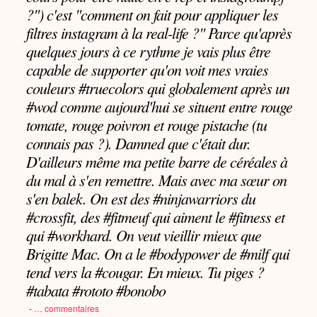
?") c'est "comment on fait pour appliquer les
filtres instagram à la real-life ?" Parce qu'après
quelques jours à ce rythme je vais plus être
capable de supporter qu'on voit mes vraies
couleurs #truecolors qui globalement après un
#wod comme aujourd'hui se situent entre rouge
tomate, rouge poivron et rouge pistache (tu
connais pas ?). Damned que c'était dur.
D'ailleurs même ma petite barre de céréales à
du mal à s'en remettre. Mais avec ma sœur on
s'en balek. On est des #ninjawarriors du
#crossfit, des #fitmeuf qui aiment le #fitness et
qui #workhard. On veut vieillir mieux que
Brigitte Mac. On a le #bodypower de #milf qui
tend vers la #cougar. En mieux. Tu piges ?
#tabata #rototo #bonobo
-
…
commentaires