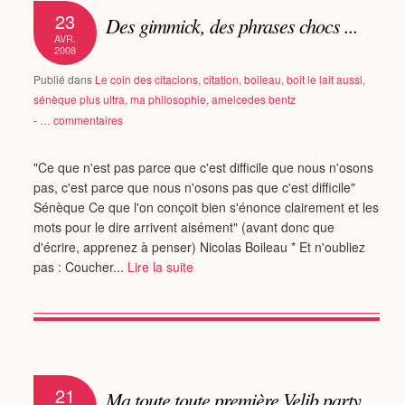
23
Des gimmick, des phrases chocs ...
AVR.
2008
Publié dans
Le coin des citacions
,
citation
,
boileau
,
boit le lait aussi
,
sénèque plus ultra
,
ma philosophie
,
amelcedes bentz
-
…
commentaires
"Ce que n'est pas parce que c'est difficile que nous n'osons
pas, c'est parce que nous n'osons pas que c'est difficile"
Sénèque Ce que l'on conçoit bien s'énonce clairement et les
mots pour le dire arrivent aisément" (avant donc que
d'écrire, apprenez à penser) Nicolas Boileau * Et n'oubliez
pas : Coucher...
Lire la suite
21
Ma toute toute première Velib party