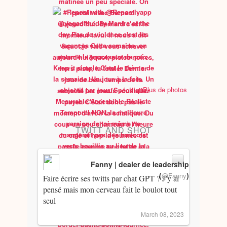
Plus de photos
TWITT AND SHOT
Fanny | dealer de leadership
(
)
@Fanny
Faire écrire ses twitts par chat GPT ? J’y ai
pensé mais mon cerveau fait le boulot tout
seul
March 08, 2023