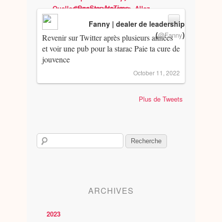
Fanny | dealer de leadership
(
)
@Fanny
Revenir sur Twitter après plusieurs années
et voir une pub pour la starac Paie ta cure de
jouvence
October 11, 2022
Plus de Tweets
ARCHIVES
2023