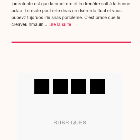
ipmrotnate est que la pmeirère et la drenèire soit à la bnnoe
pclae. Le rsete peut êrte dnas un dsérorde ttoal et vuos
puoevz tujoruos lrie snas porlblème. C'est prace que le
creaveu hmauin...
Lire la suite
RUBRIQUES