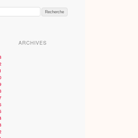
ARCHIVES
3
2
1
0
9
8
7
6
5
4
3
2