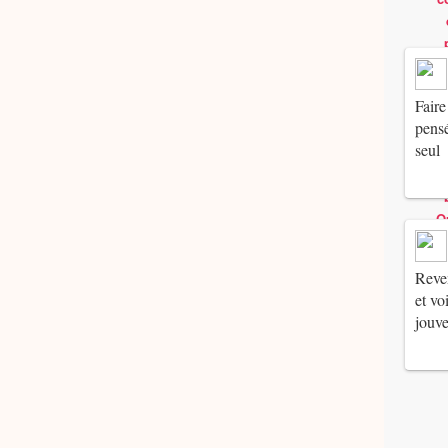
Faire
pensé
seul
Reven
et vo
jouv