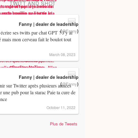
TWITT AND SHOT
Fanny | dealer de leadership
(
)
@Fanny
 écrire ses twitts par chat GPT ? J’y ai
 mais mon cerveau fait le boulot tout
March 08, 2023
Fanny | dealer de leadership
(
)
@Fanny
ir sur Twitter après plusieurs années
ir une pub pour la starac Paie ta cure de
ence
October 11, 2022
Plus de Tweets