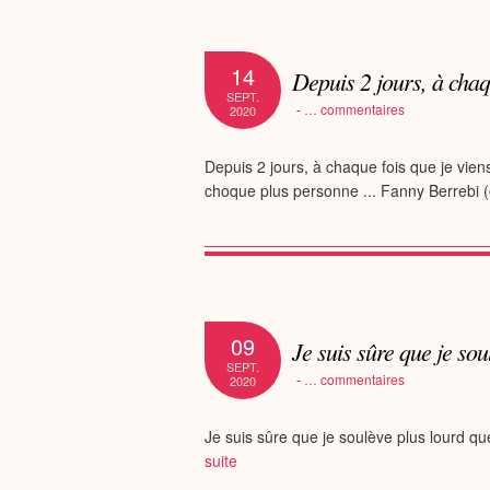
14
Depuis 2 jours, à chaq
SEPT.
-
…
commentaires
2020
Depuis 2 jours, à chaque fois que je viens
choque plus personne ... Fanny Berreb
09
Je suis sûre que je so
SEPT.
-
…
commentaires
2020
Je suis sûre que je soulève plus lourd 
suite