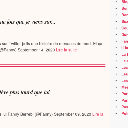
•
Blo
•
Bon
•
Bon
ue fois que je viens sur...
•
Buz
•
Cou
•
Dur
•
Fan
 sur Twitter je lis une histoire de menaces de mort. Et ça
•
Il 
i (@Fanny) September 14, 2020
Lire la suite
•
La 
•
Le 
•
Les
•
Les
•
Les
•
Mee
ulève plus lourd que lui
•
Par
•
Par
•
Pas
•
Pol
que lui Fanny Berrebi (@Fanny) September 09, 2020
Lire la