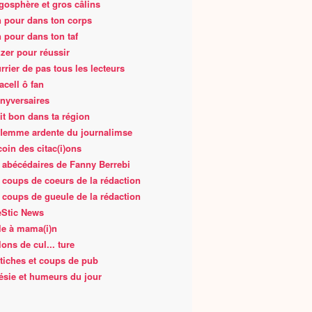
gosphère et gros câlins
 pour dans ton corps
 pour dans ton taf
zer pour réussir
rrier de pas tous les lecteurs
acell ô fan
nyversaires
fait bon dans ta région
flemme ardente du journalimse
coin des citac(i)ons
 abécédaires de Fanny Berrebi
 coups de coeurs de la rédaction
 coups de gueule de la rédaction
Stic News
le à mama(i)n
lons de cul... ture
tiches et coups de pub
ésie et humeurs du jour