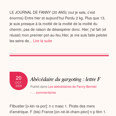
LE JOURNAL DE FANNY (20 ANS) (oui je sais, c’est
énorme) Entre hier et aujourd’hui Perdu 2 kg. Plus que 13,
je suis presque à la moitié de la moitié de la moitié du
chemin, pas de raison de désespérer donc. Hier, j'ai fait (et
réussi) mon premier pot-au-feu.Hier, je me suis faite peloter
les seins de...
Lire la suite
20
Abécédaire du gargoting : lettre F
OCT.
2005
Publié dans
Les abécédaires de Fanny Berrebi
-
…
commentaires
Flibustier [o-kin ra-por]: n c masc 1. Pirate des mers
d'amérique. F (bis) France [on-né-lé-cham-pion] n p fém 1.