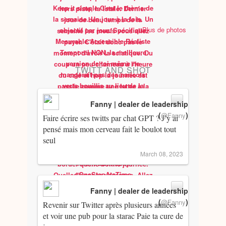
Plus de photos
TWITT AND SHOT
Fanny | dealer de leadership
(
)
@Fanny
Faire écrire ses twitts par chat GPT ? J’y ai
pensé mais mon cerveau fait le boulot tout
seul
March 08, 2023
Fanny | dealer de leadership
(
)
@Fanny
Revenir sur Twitter après plusieurs années
et voir une pub pour la starac Paie ta cure de