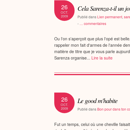
26
Cela Sarenza-t-il un j
OCT.
2009
Publié dans
Lien permanent
,
sar
-
…
commentaires
Ou l'on s'aperçoit que plus l'opé est bell
rappeler mon fait d'armes de l'année der
matière de titre que je vous parle aujour
Sarenza organise...
Lire la suite
26
Le good m'habite
OCT.
2009
Publié dans
Bon pour dans ton c
Fut un temps, celui où une cheville faisai