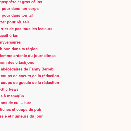
gosphère et gros câlins
 pour dans ton corps
 pour dans ton taf
zer pour réussir
rrier de pas tous les lecteurs
acell ô fan
nyversaires
fait bon dans ta région
flemme ardente du journalimse
coin des citac(i)ons
 abécédaires de Fanny Berrebi
 coups de coeurs de la rédaction
 coups de gueule de la rédaction
Stic News
le à mama(i)n
lons de cul... ture
tiches et coups de pub
ésie et humeurs du jour