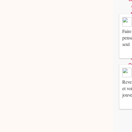
Faire
pensé
seul
Reven
et vo
jouv