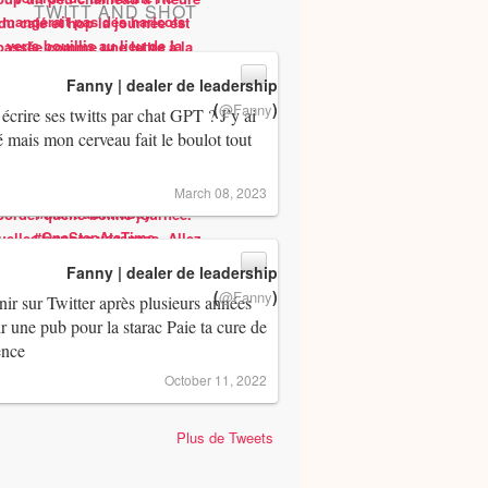
TWITT AND SHOT
Fanny | dealer de leadership
(
)
@Fanny
 écrire ses twitts par chat GPT ? J’y ai
 mais mon cerveau fait le boulot tout
March 08, 2023
Fanny | dealer de leadership
(
)
@Fanny
ir sur Twitter après plusieurs années
ir une pub pour la starac Paie ta cure de
ence
October 11, 2022
Plus de Tweets