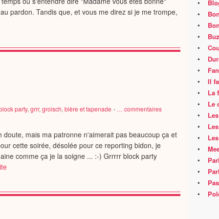
Un temps où s'entendre dire "Madame vous êtes bonne"
•
Blo
e au pardon. Tandis que, et vous me direz si je me trompe,
•
Bon
•
Bon
•
Buz
•
Cou
•
Dur
•
Fan
•
Il 
•
La 
•
Le 
block party
,
grrr
,
grolsch
,
bière et tapenade
-
…
commentaires
•
Les
•
Les
cun doute, mais ma patronne n'aimerait pas beaucoup ça et
•
Les
 pour cette soirée, désolée pour ce reporting bidon, je
•
Mee
ne comme ça je la soigne ... :-) Grrrrr block party
•
Par
ite
•
Par
•
Pas
•
Pol