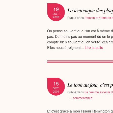
19
La tectonique des pla
OCT.
2009
Publié dans
Polésie et humeurs d
On pense souvent que l'on est à même de
pas. Du moins pas au moment où on le pen
compte bien souvent qu'en vérité, ces é
Elles nous étreignent...
Lire la suite
15
Le look du jour, c'est 
OCT.
2009
Publié dans
La flemme ardente d
-
…
commentaires
Et c'est grâce à mon lisseur Remington qu