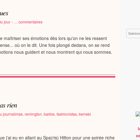
ques
u jour
-
…
commentaires
Email
 maîtriser ses émotions dès lors qu'on ne les ressent
se... où on le dit. Une fois plongé dedans, on se rend
motions nous guident et nous montrent qui nous sommes.
pas rien
u journalimse
,
remington
,
barbie
,
fashionistas
,
berrebi
e j'ai eu en allant au Spa(ris) Hilton pour une soirée riche