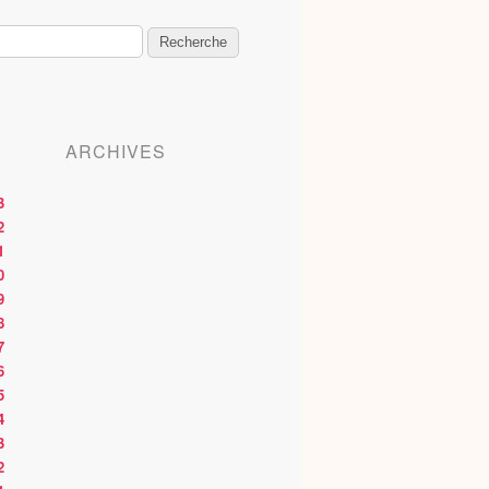
ARCHIVES
3
2
1
0
9
8
7
6
5
4
3
2