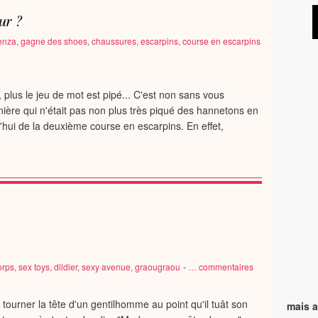
our ?
enza
,
gagne des shoes
,
chaussures
,
escarpins
,
course en escarpins
e, plus le jeu de mot est pipé... C'est non sans vous
nière qui n'était pas non plus très piqué des hannetons en
d'hui de la deuxième course en escarpins. En effet,
orps
,
sex toys
,
dildier
,
sexy avenue
,
graougraou
-
…
commentaires
t tourner la tête d'un gentilhomme au point qu'il tuât son
mais a