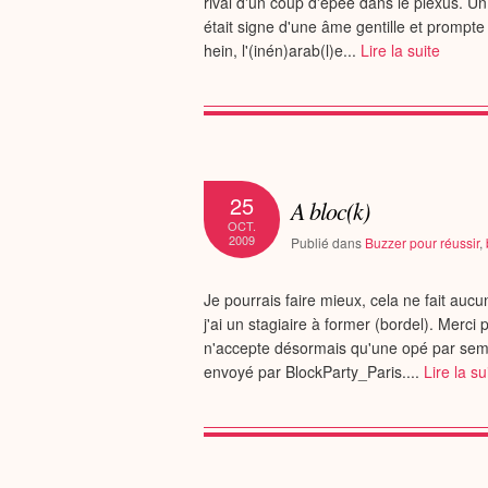
rival d'un coup d'épée dans le plexus. 
était signe d'une âme gentille et prompt
hein, l'(inén)arab(l)e...
Lire la suite
25
A bloc(k)
OCT.
2009
Publié dans
Buzzer pour réussir
,
Je pourrais faire mieux, cela ne fait au
j'ai un stagiaire à former (bordel). Merci
n'accepte désormais qu'une opé par semai
envoyé par BlockParty_Paris....
Lire la su