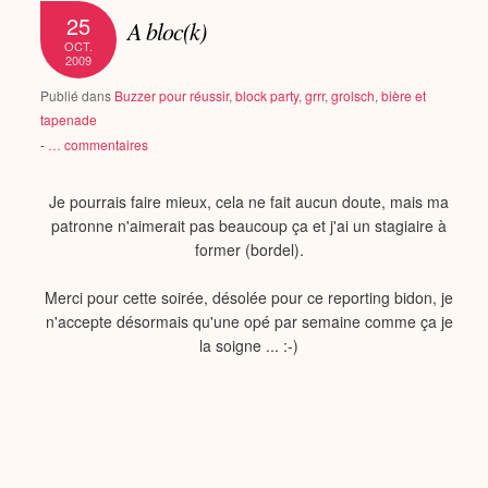
25
A bloc(k)
OCT.
2009
Publié dans
Buzzer pour réussir
,
block party
,
grrr
,
grolsch
,
bière et
tapenade
-
…
commentaires
Je pourrais faire mieux, cela ne fait aucun doute, mais ma
patronne n'aimerait pas beaucoup ça et j'ai un stagiaire à
former (bordel).
Merci pour cette soirée, désolée pour ce reporting bidon, je
n'accepte désormais qu'une opé par semaine comme ça je
la soigne ... :-)