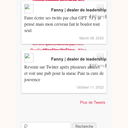
Fanny | dealer de leadership
(
)
@Fanny
Faire écrire ses twitts par chat GPT ? J’y ai
pensé mais mon cerveau fait le boulot tout
seul
March 08, 2023
Fanny | dealer de leadership
(
)
@Fanny
Revenir sur Twitter après plusieurs années
et voir une pub pour la starac Paie ta cure de
jouvence
October 11, 2022
Plus de Tweets