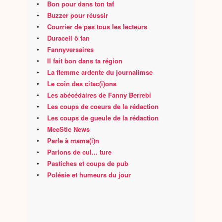
•
Bon pour dans ton taf
•
Buzzer pour réussir
•
Courrier de pas tous les lecteurs
•
Duracell ô fan
•
Fannyversaires
•
Il fait bon dans ta région
•
La flemme ardente du journalimse
•
Le coin des citac(i)ons
•
Les abécédaires de Fanny Berrebi
•
Les coups de coeurs de la rédaction
•
Les coups de gueule de la rédaction
•
MeeStic News
•
Parle à mama(i)n
•
Parlons de cul... ture
•
Pastiches et coups de pub
•
Polésie et humeurs du jour