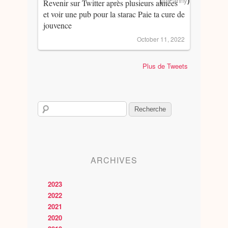
(
)
@Fanny
Revenir sur Twitter après plusieurs années
et voir une pub pour la starac Paie ta cure de
jouvence
October 11, 2022
Plus de Tweets
ARCHIVES
2023
2022
2021
2020