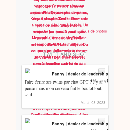
Plus de photos
TWITT AND SHOT
Fanny | dealer de leadership
(
)
@Fanny
Faire écrire ses twitts par chat GPT ? J’y ai
pensé mais mon cerveau fait le boulot tout
seul
March 08, 2023
Fanny | dealer de leadership