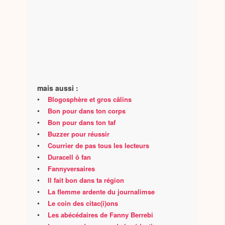
mais aussi :
•
Blogosphère et gros câlins
•
Bon pour dans ton corps
•
Bon pour dans ton taf
•
Buzzer pour réussir
•
Courrier de pas tous les lecteurs
•
Duracell ô fan
•
Fannyversaires
•
Il fait bon dans ta région
•
La flemme ardente du journalimse
•
Le coin des citac(i)ons
•
Les abécédaires de Fanny Berrebi