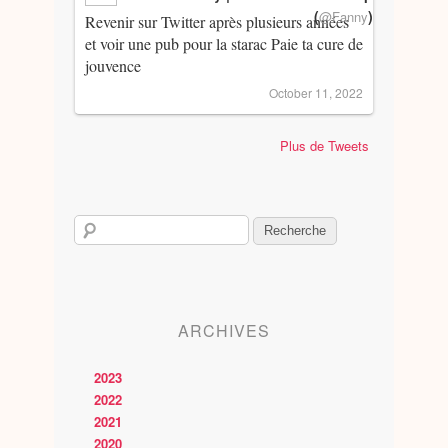
(
)
@Fanny
Revenir sur Twitter après plusieurs années
et voir une pub pour la starac Paie ta cure de
jouvence
October 11, 2022
Plus de Tweets
ARCHIVES
2023
2022
2021
2020