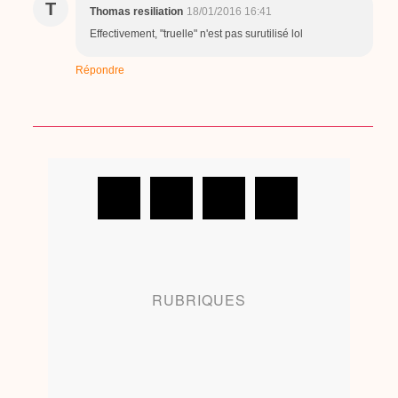
T
Thomas resiliation
18/01/2016 16:41
Effectivement, "truelle" n'est pas surutilisé lol
Répondre
RUBRIQUES