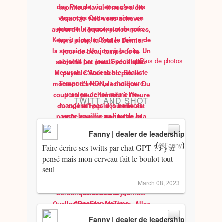
Plus de photos
TWITT AND SHOT
Fanny | dealer de leadership
(
)
@Fanny
Faire écrire ses twitts par chat GPT ? J’y ai
pensé mais mon cerveau fait le boulot tout
seul
March 08, 2023
Fanny | dealer de leadership