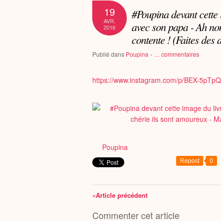
19
#Poupina devant cette image du livre Petit musée : - C'est une fille
AVR.
avec son papa - Ah non
2016
contente ! (Faites des a
Publié dans
Poupina
-
…
commentaires
https://www.instagram.com/p/BEX-5pTpQ
Poupina
Repost
0
«Article précédent
Commenter cet article