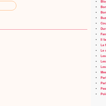
•
Blo
•
Bon
•
Bon
•
Buz
•
Cou
•
Dur
•
Fan
•
Il 
•
La 
•
Le 
•
Les
•
Les
•
Les
•
Mee
•
Par
•
Par
•
Pas
•
Pol