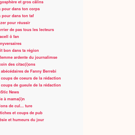
gosphère et gros câlins
 pour dans ton corps
 pour dans ton taf
zer pour réussir
rrier de pas tous les lecteurs
acell ô fan
nyversaires
fait bon dans ta région
flemme ardente du journalimse
coin des citac(i)ons
 abécédaires de Fanny Berrebi
 coups de coeurs de la rédaction
 coups de gueule de la rédaction
Stic News
le à mama(i)n
lons de cul... ture
tiches et coups de pub
ésie et humeurs du jour