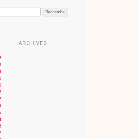
ARCHIVES
3
2
1
0
9
8
7
6
5
4
3
2