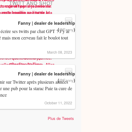
TWITT AND SHOT
Fanny | dealer de leadership
(
)
@Fanny
 écrire ses twitts par chat GPT ? J’y ai
 mais mon cerveau fait le boulot tout
March 08, 2023
Fanny | dealer de leadership
(
)
@Fanny
ir sur Twitter après plusieurs années
ir une pub pour la starac Paie ta cure de
ence
October 11, 2022
Plus de Tweets