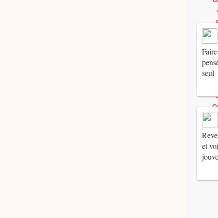
Faire
pensé
seul
Reven
et vo
jouv