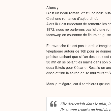
Allons y :
C'est un beau roman, c'est une belle hist
C'est une romance d'aujourd'hui.
Alors là il est important de remettre les
1972, nous ne parlerons pas ici d'une r
faceswap en couronne de fleurs en guise
En revanche il n'est pas interdit d'imag
téléphoner autour de 16h pour se donne
précise sachant que si l'un des deux est e
30 mn en se pelant les mains dans son bl
deux tickets pour César et Rosalie en an
disco et finir la soirée en se murmurant 
Mais je m'égare, car il semblerait qu'une 
Elle descendait dans le midi, l
Ils se sont trouvés au bord du 