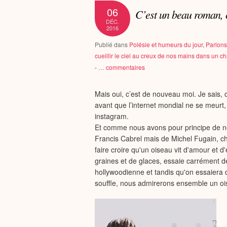
06
C’est un beau roman,
DÉC.
2016
Publié dans
Polésie et humeurs du jour
,
Parlons 
cueillir le ciel au creux de nos mains dans un 
-
…
commentaires
Mais oui, c’est de nouveau moi. Je sais, 
avant que l’internet mondial ne se meurt, e
instagram.
Et comme nous avons pour principe de n
Francis Cabrel mais de Michel Fugain, c
faire croire qu'un oiseau vit d'amour et d
graines et de glaces, essaie carrément de
hollywoodienne et tandis qu'on essaiera 
souffle, nous admirerons ensemble un o