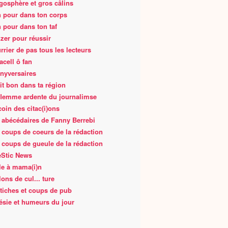
gosphère et gros câlins
 pour dans ton corps
 pour dans ton taf
zer pour réussir
rrier de pas tous les lecteurs
acell ô fan
nyversaires
fait bon dans ta région
flemme ardente du journalimse
coin des citac(i)ons
 abécédaires de Fanny Berrebi
 coups de coeurs de la rédaction
 coups de gueule de la rédaction
Stic News
le à mama(i)n
lons de cul... ture
tiches et coups de pub
ésie et humeurs du jour