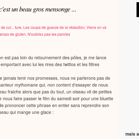
 c'est un beau gros mensonge ...
de cul... ture
,
Les coups de gueule de la rédaction
,
Viens on va
champs de gluten
,
N'oubliez pas les paroles
on est pas loin du retournement des pôles, je me lance
mportant avec lui les rires des twittos et les filtres
e jamais tenir nos promesses, nous ne parlerons pas de
hanteur mythomane qui, non content d'essayer de nous
'eau fraiche alors que pas du tout, un oiseau vit de petites
 nous faire passer le film du samedi soir pour une bluette
de prononcer cette phrase en entier sans reprendre son
iseau qui mange une glace :
mais a