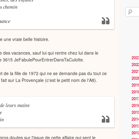
du chemin
hance
une vraie belle histoire.
te des vacances, sauf lui qui rentre chez lui dans le
202
e le 3615 JeFabulePourEntrerDansTaCulotte.
202
202
 de la fille de 1972 qui ne se demande pas du tout ce
202
ait sur La Provençale (c'est le petit nom de l'A8).
201
201
201
 de leurs mains
201
e
201
in
201
201
201
os doutes sur l'issue de cette affaire qui sent le