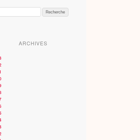
ARCHIVES
3
2
1
0
9
8
7
6
5
4
3
2