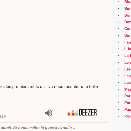
•
Blo
•
Bon
•
Bon
•
Buz
•
Cou
•
Dur
•
Fan
•
Il 
•
La 
•
Le 
•
Les
•
Les
•
Les
 les premiers mots qu'il va nous raconter une belle
•
Mee
•
Par
•
Par
•
Pas
•
Pol
azar
aurait du nous mettre la puce à l'oreille...