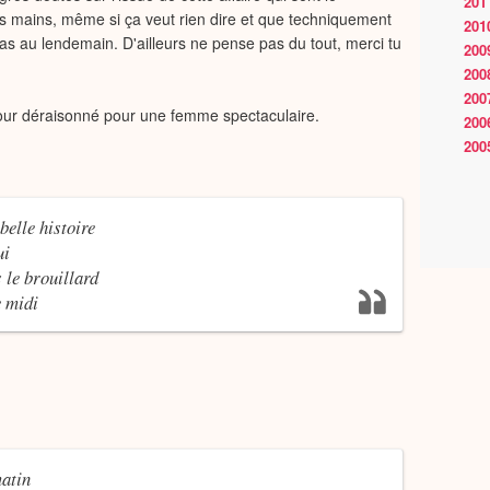
201
 nos mains, même si ça veut rien dire et que techniquement
201
as au lendemain. D'ailleurs ne pense pas du tout, merci tu
200
200
200
amour déraisonné pour une femme spectaculaire.
200
200
belle histoire
ui
s le brouillard
e midi
matin