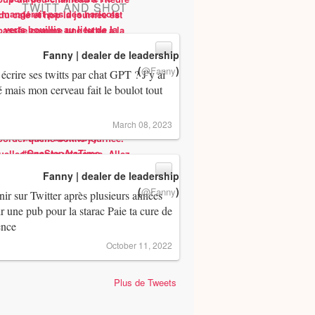
TWITT AND SHOT
Fanny | dealer de leadership
(
)
@Fanny
 écrire ses twitts par chat GPT ? J’y ai
 mais mon cerveau fait le boulot tout
March 08, 2023
Fanny | dealer de leadership
(
)
@Fanny
ir sur Twitter après plusieurs années
ir une pub pour la starac Paie ta cure de
ence
October 11, 2022
Plus de Tweets