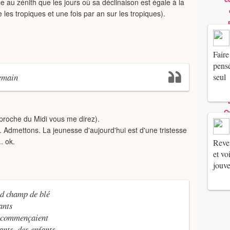
se au zénith que les jours où sa déclinaison est égale à la
re les tropiques et une fois par an sur les tropiques).
Faire
pensé
emain
seul
pproche du Midi vous me direz).
Admettons. La jeunesse d'aujourd'hui est d'une tristesse
. ok.
Reven
et vo
jouv
nd champ de blé
ants
i commençaient
ants, des enfants