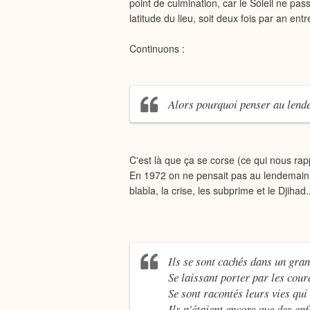
point de culmination, car le Soleil ne pas
latitude du lieu, soit deux fois par an ent
Continuons :
Alors pourquoi penser au lend
C'est là que ça se corse (ce qui nous ra
En 1972 on ne pensait pas au lendemain. 
blabla, la crise, les subprime et le Djihad..
Ils se sont cachés dans un gra
Se laissant porter par les cour
Se sont racontés leurs vies qu
Ils n'étaient encore que des enf