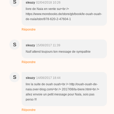
S
sleazy
02/04/2018 10:26
livre de Naia en vente sur<br />
https://www.morebooks.de/store/gb/book/le-ouah-ouah-
de-naïa/isbn/978-620-2-47604-1
Répondre
S
sleazy
15/08/2017 11:39
Naïf attend toujours ton message de sympathie
Répondre
S
sleazy
14/08/2017 18:44
lire la suite de ouah ouah<br /> http://ouah-ouah-de-
naia.over-blog.com/<br /> 2017/08/la-biere.html<br />
allez envoie un petit message pour Naïa, sois pas
perso !!!
Répondre