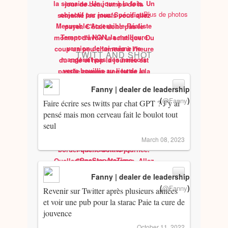
Plus de photos
TWITT AND SHOT
Fanny | dealer de leadership
(
)
@Fanny
Faire écrire ses twitts par chat GPT ? J’y ai
pensé mais mon cerveau fait le boulot tout
seul
March 08, 2023
Fanny | dealer de leadership
(
)
@Fanny
Revenir sur Twitter après plusieurs années
et voir une pub pour la starac Paie ta cure de
jouvence
October 11, 2022