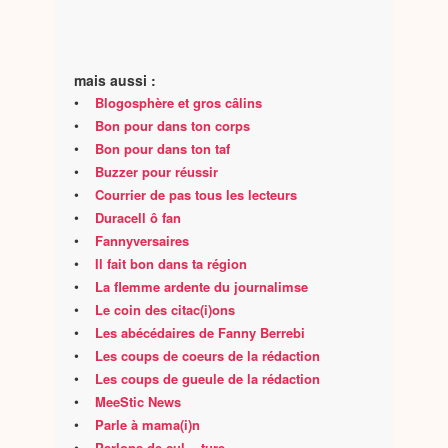
mais aussi :
•
Blogosphère et gros câlins
•
Bon pour dans ton corps
•
Bon pour dans ton taf
•
Buzzer pour réussir
•
Courrier de pas tous les lecteurs
•
Duracell ô fan
•
Fannyversaires
•
Il fait bon dans ta région
•
La flemme ardente du journalimse
•
Le coin des citac(i)ons
•
Les abécédaires de Fanny Berrebi
•
Les coups de coeurs de la rédaction
•
Les coups de gueule de la rédaction
•
MeeStic News
•
Parle à mama(i)n
•
Parlons de cul... ture