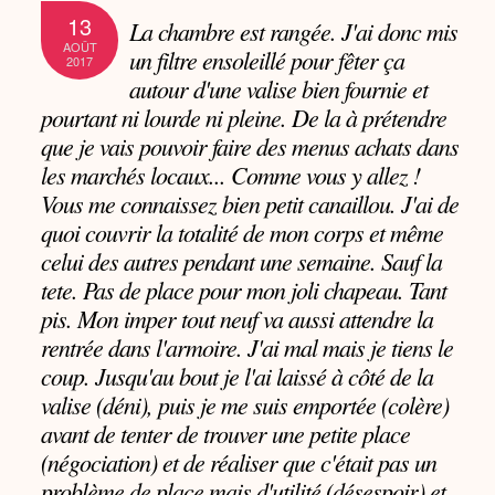
13
La chambre est rangée. J'ai donc mis
AOÛT
un filtre ensoleillé pour fêter ça
2017
autour d'une valise bien fournie et
pourtant ni lourde ni pleine. De la à prétendre
que je vais pouvoir faire des menus achats dans
les marchés locaux... Comme vous y allez !
Vous me connaissez bien petit canaillou. J'ai de
quoi couvrir la totalité de mon corps et même
celui des autres pendant une semaine. Sauf la
tete. Pas de place pour mon joli chapeau. Tant
pis. Mon imper tout neuf va aussi attendre la
rentrée dans l'armoire. J'ai mal mais je tiens le
coup. Jusqu'au bout je l'ai laissé à côté de la
valise (déni), puis je me suis emportée (colère)
avant de tenter de trouver une petite place
(négociation) et de réaliser que c'était pas un
problème de place mais d'utilité (désespoir) et