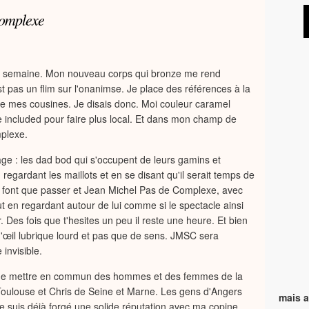
Complexe
ma semaine. Mon nouveau corps qui bronze me rend
t pas un flim sur l'onanimse. Je place des références à la
ire mes cousines. Je disais donc. Moi couleur caramel
 included pour faire plus local. Et dans mon champ de
mplexe.
age : les dad bod qui s'occupent de leurs gamins et
gardant les maillots et en se disant qu'il serait temps de
e font que passer et Jean Michel Pas de Complexe, avec
t en regardant autour de lui comme si le spectacle ainsi
 Des fois que t'hesites un peu il reste une heure. Et bien
d'œil lubrique lourd et pas que de sens. JMSC sera
invisible.
 de mettre en commun des hommes et des femmes de la
 Toulouse et Chris de Seine et Marne. Les gens d'Angers
mais a
 me suis déjà forgé une solide réputation avec ma copine