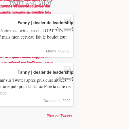
TWITT AND SHOT
Fanny | dealer de leadership
(
)
@Fanny
 écrire ses twitts par chat GPT ? J’y ai
 mais mon cerveau fait le boulot tout
March 08, 2023
Fanny | dealer de leadership
(
)
@Fanny
ir sur Twitter après plusieurs années
ir une pub pour la starac Paie ta cure de
ence
October 11, 2022
Plus de Tweets