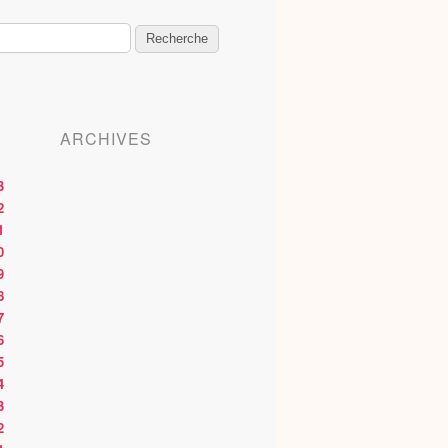
ARCHIVES
3
2
1
0
9
8
7
6
5
4
3
2