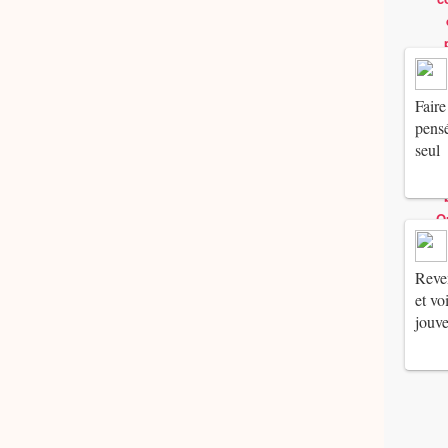
Faire
pensé
seul
Reven
et vo
jouv