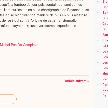
•
Blo
jusqu'à la tombée du jour puis soudain dansent sur les
•
Bon
équilibre sur les mains ou la chorégraphie de Beyoncé et se
•
Bon
tes en se high fivant de manière de plus en plus aléatoire.
•
Buz
s de rosé qui sont à l'origine de cette transformation.
•
Cou
itsfuntostayatthe #plusqhyeresetmoinsquedemain
•
Dur
•
Fan
•
Il 
•
La 
•
Le 
•
Les
•
Les
•
Les
•
Mee
•
Par
Article suivant »
•
Par
•
Pas
•
Pol