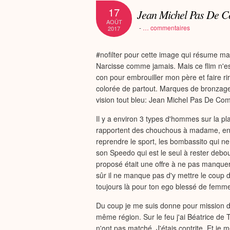
17
Jean Michel Pas De 
AOÛT
-
…
commentaires
2017
#nofilter pour cette image qui résume 
Narcisse comme jamais. Mais ce flim n'es
con pour embrouiller mon père et faire r
colorée de partout. Marques de bronzage
vision tout bleu: Jean Michel Pas De Co
Il y a environ 3 types d'hommes sur la pl
rapportent des chouchous à madame, en re
reprendre le sport, les bombassito qui n
son Speedo qui est le seul à rester debou
proposé était une offre à ne pas manquer.
sûr il ne manque pas d'y mettre le coup 
toujours là pour ton ego blessé de femme 
Du coup je me suis donne pour mission
même région. Sur le feu j'ai Béatrice de
n'ont pas matché. J'étais contrite. Et je