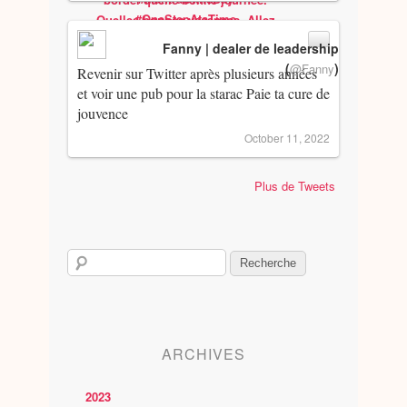
Fanny | dealer de leadership
(
)
@Fanny
Revenir sur Twitter après plusieurs années
et voir une pub pour la starac Paie ta cure de
jouvence
October 11, 2022
Plus de Tweets
ARCHIVES
2023