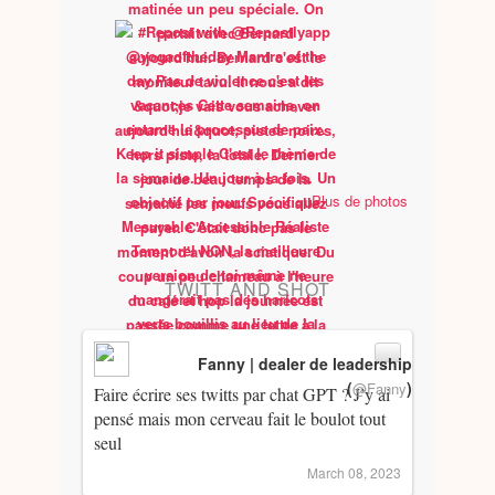
Plus de photos
TWITT AND SHOT
Fanny | dealer de leadership
(
)
@Fanny
Faire écrire ses twitts par chat GPT ? J’y ai
pensé mais mon cerveau fait le boulot tout
seul
March 08, 2023