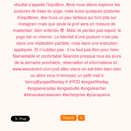
Repost
0