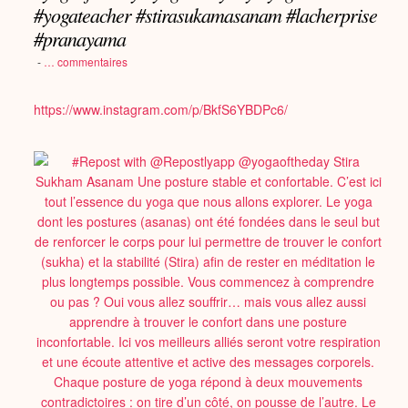
#yogateacher #stirasukamasanam #lacherprise
#pranayama
-
…
commentaires
https://www.instagram.com/p/BkfS6YBDPc6/