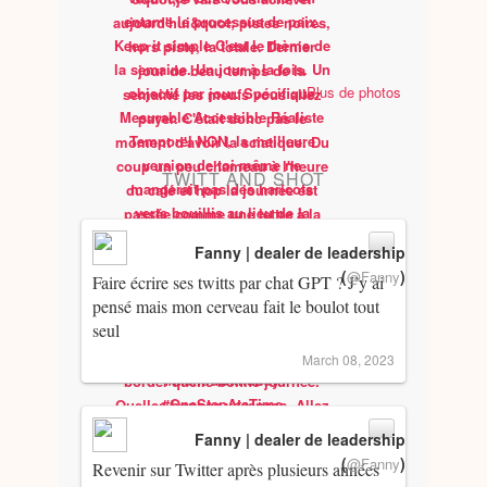
Plus de photos
TWITT AND SHOT
Fanny | dealer de leadership
(
)
@Fanny
Faire écrire ses twitts par chat GPT ? J’y ai
pensé mais mon cerveau fait le boulot tout
seul
March 08, 2023
Fanny | dealer de leadership
(
)
@Fanny
Revenir sur Twitter après plusieurs années