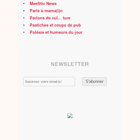
•
MeeStic News
•
Parle à mama(i)n
•
Parlons de cul... ture
•
Pastiches et coups de pub
•
Polésie et humeurs du jour
NEWSLETTER
Email