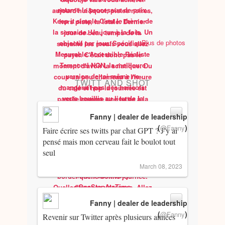
Plus de photos
TWITT AND SHOT
Fanny | dealer de leadership
(
)
@Fanny
Faire écrire ses twitts par chat GPT ? J’y ai
pensé mais mon cerveau fait le boulot tout
seul
March 08, 2023
Fanny | dealer de leadership
(
)
@Fanny
Revenir sur Twitter après plusieurs années