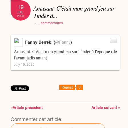
19
Amusant. C'était mon grand jeu sur
JUIL.
Tinder à...
2020
-
…
commentaires
Fanny Berrebi (
@Fanny
)
Amusant. C'était mon grand jeu sur Tinder à l'époque (de
l'avant jadis antan)
July 19, 2020
Repost
0
«Article précédent
Article suivant »
Commenter cet article