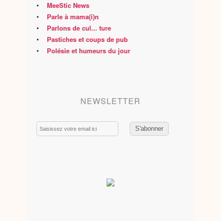
•
MeeStic News
•
Parle à mama(i)n
•
Parlons de cul... ture
•
Pastiches et coups de pub
•
Polésie et humeurs du jour
NEWSLETTER
Email