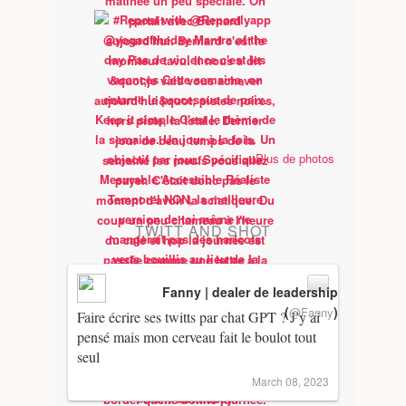
Plus de photos
TWITT AND SHOT
Fanny | dealer de leadership
(
)
@Fanny
Faire écrire ses twitts par chat GPT ? J’y ai
pensé mais mon cerveau fait le boulot tout
seul
March 08, 2023