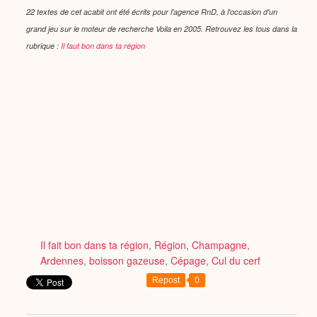
22 textes de cet acabit ont été écrits pour l'agence RnD, à l'occasion d'un
grand jeu sur le moteur de recherche Voila en 2005.
Retrouvez les tous dans la
rubrique :
Il faut bon dans ta région
Il fait bon dans ta région
,
Région
,
Champagne
,
Ardennes
,
boisson gazeuse
,
Cépage
,
Cul du cerf
Repost
0