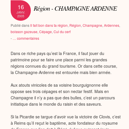
16
Région - CHAMPAGNE ARDENNE
JANV.
2005
Publié dans
Il fait bon dans ta région
,
Région
,
Champagne
,
Ardennes
,
boisson gazeuse
,
Cépage
,
Cul du cerf
-
…
commentaires
Dans ce riche pays qu’est la France, il faut jouer du
patrimoine pour se faire une place parmi les grandes
régions connues du grand tourisme. Or dans cette course,
la Champagne-Ardenne est entourée mais bien armée.
Aux atouts vinicoles de sa voisine bourguignonne elle
oppose ses trois cépages et son nectar festif. Mais en
Champagne il n’y a pas que des bulles, c’est un parcours
initiatique dans le monde du raisin et des saveurs.
Si la Picardie se targue d’avoir vue la victoire de Clovis, c’est
à Reims qu’il reçut le baptême, acte fondateur du royaume