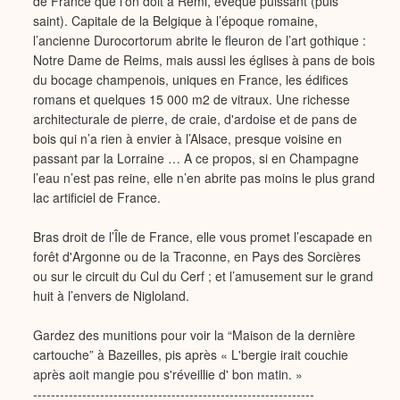
de France que l’on doit à Rémi, évêque puissant (puis
saint). Capitale de la Belgique à l’époque romaine,
l’ancienne Durocortorum abrite le fleuron de l’art gothique :
Notre Dame de Reims, mais aussi les églises à pans de bois
du bocage champenois, uniques en France, les édifices
romans et quelques 15 000 m2 de vitraux. Une richesse
architecturale de pierre, de craie, d'ardoise et de pans de
bois qui n’a rien à envier à l’Alsace, presque voisine en
passant par la Lorraine … A ce propos, si en Champagne
l’eau n’est pas reine, elle n’en abrite pas moins le plus grand
lac artificiel de France.
Bras droit de l’Île de France, elle vous promet l’escapade en
forêt d'Argonne ou de la Traconne, en Pays des Sorcières
ou sur le circuit du Cul du Cerf ; et l’amusement sur le grand
huit à l’envers de Nigloland.
Gardez des munitions pour voir la “Maison de la dernière
cartouche” à Bazeilles, pis après « L'bergie irait couchie
après aoit mangie pou s'réveillie d' bon matin. »
---------------------------------------------------------------