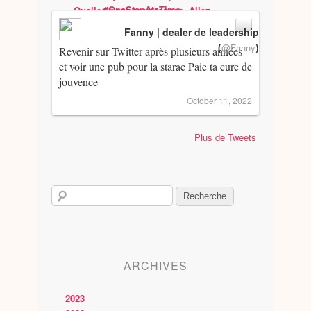
Fanny | dealer de leadership
(
)
@Fanny
Revenir sur Twitter après plusieurs années
et voir une pub pour la starac Paie ta cure de
jouvence
October 11, 2022
Plus de Tweets
ARCHIVES
2023