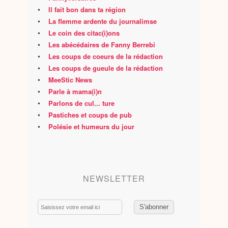
•
Il fait bon dans ta région
•
La flemme ardente du journalimse
•
Le coin des citac(i)ons
•
Les abécédaires de Fanny Berrebi
•
Les coups de coeurs de la rédaction
•
Les coups de gueule de la rédaction
•
MeeStic News
•
Parle à mama(i)n
•
Parlons de cul... ture
•
Pastiches et coups de pub
•
Polésie et humeurs du jour
NEWSLETTER
Email