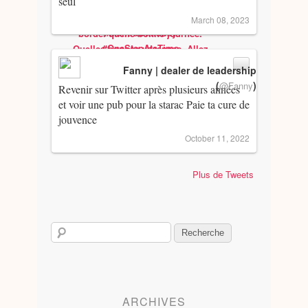
seul
March 08, 2023
Fanny | dealer de leadership
(
)
@Fanny
Revenir sur Twitter après plusieurs années
et voir une pub pour la starac Paie ta cure de
jouvence
October 11, 2022
Plus de Tweets
ARCHIVES