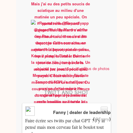
Plus de photos
TWITT AND SHOT
Fanny | dealer de leadership
(
)
@Fanny
Faire écrire ses twitts par chat GPT ? J’y ai
pensé mais mon cerveau fait le boulot tout