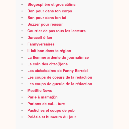
•
Blogosphère et gros câlins
•
Bon pour dans ton corps
•
Bon pour dans ton taf
•
Buzzer pour réussir
•
Courrier de pas tous les lecteurs
•
Duracell ô fan
•
Fannyversaires
•
Il fait bon dans ta région
•
La flemme ardente du journalimse
•
Le coin des citac(i)ons
•
Les abécédaires de Fanny Berrebi
•
Les coups de coeurs de la rédaction
•
Les coups de gueule de la rédaction
•
MeeStic News
•
Parle à mama(i)n
•
Parlons de cul... ture
•
Pastiches et coups de pub
•
Polésie et humeurs du jour