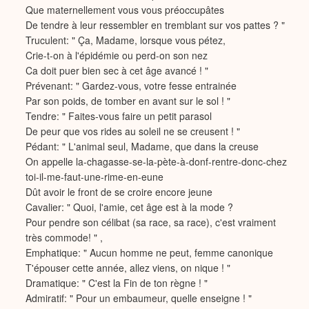
Que maternellement vous vous préoccupâtes
De tendre à leur ressembler en tremblant sur vos pattes ? "
Truculent: " Ça, Madame, lorsque vous pétez,
Crie-t-on à l'épidémie ou perd-on son nez
Ca doit puer bien sec à cet âge avancé ! "
Prévenant: " Gardez-vous, votre fesse entrainée
Par son poids, de tomber en avant sur le sol ! "
Tendre: " Faites-vous faire un petit parasol
De peur que vos rides au soleil ne se creusent ! "
Pédant: " L'animal seul, Madame, que dans la creuse
On appelle la-chagasse-se-la-pète-à-donf-rentre-donc-chez
toi-il-me-faut-une-rime-en-eune
Dût avoir le front de se croire encore jeune
Cavalier: " Quoi, l'amie, cet âge est à la mode ?
Pour pendre son célibat (sa race, sa race), c'est vraiment
très commode! " ,
Emphatique: " Aucun homme ne peut, femme canonique
T'épouser cette année, allez viens, on nique ! "
Dramatique: " C'est la Fin de ton règne ! "
Admiratif: " Pour un embaumeur, quelle enseigne ! "