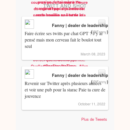
TWITT AND SHOT
Fanny | dealer de leadership
(
)
@Fanny
Faire écrire ses twitts par chat GPT ? J’y ai
pensé mais mon cerveau fait le boulot tout
seul
March 08, 2023
Fanny | dealer de leadership
(
)
@Fanny
Revenir sur Twitter après plusieurs années
et voir une pub pour la starac Paie ta cure de
jouvence
October 11, 2022
Plus de Tweets