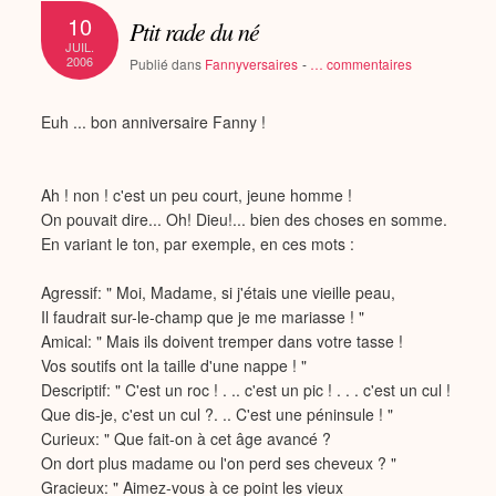
10
Ptit rade du né
JUIL.
2006
Publié dans
Fannyversaires
-
…
commentaires
Euh ... bon anniversaire Fanny !
Ah ! non ! c'est un peu court, jeune homme !
On pouvait dire... Oh! Dieu!... bien des choses en somme.
En variant le ton, par exemple, en ces mots :
Agressif: " Moi, Madame, si j'étais une vieille peau,
Il faudrait sur-le-champ que je me mariasse ! "
Amical: " Mais ils doivent tremper dans votre tasse !
Vos soutifs ont la taille d'une nappe ! "
Descriptif: " C'est un roc ! . .. c'est un pic ! . . . c'est un cul !
Que dis-je, c'est un cul ?. .. C'est une péninsule ! "
Curieux: " Que fait-on à cet âge avancé ?
On dort plus madame ou l'on perd ses cheveux ? "
Gracieux: " Aimez-vous à ce point les vieux