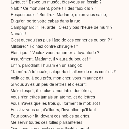
Lyrique: " Est-ce un musée, êtes-vous un fossile ? "
Naïf: " Ce monument, porte-t-il des faux cils ? "
Respectueux: " Souffrez, Madame, qu'on vous salue,
Et qu'on porte votre cabas dans la rue ! "
Campagnard: " He, arde ! C'est-y pas l'heure de murir ?
Nanain !
C'est queuqu't'as plus l'âge de ces conneries ou ben ? "
Militaire: " Pointez contre chirurgie ! "
Plastique: " Voulez-vous remonter la tuyauterie ?
Assurément, Madame, il y aura du boulot ! "
Enfin, parodiant Thuram en un sanglot:
"Ta mère à toi ouais, saloperie d'italiens de mes couilles !"
Voilà ce qu'à peu près, mon cher, vous m'auriez dit
Si vous aviez un peu de lettres et d'esprit:
Mais d'esprit, ô le plus lamentable des êtres,
Vous n'en eûtes jamais un atome, et de lettres
Vous n'avez que les trois qui forment le mot: sot !
Eussiez-vous eu, d'ailleurs, l'invention qu'il faut
Pour pouvoir là, devant ces nobles galeries,
Me servir toutes ces folles plaisanteries,
Que vous n'en eussiez pas articulé le quart