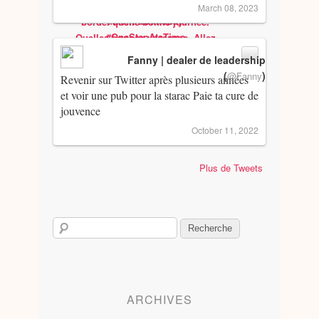
March 08, 2023
Fanny | dealer de leadership
(
)
@Fanny
Revenir sur Twitter après plusieurs années
et voir une pub pour la starac Paie ta cure de
jouvence
October 11, 2022
Plus de Tweets
ARCHIVES