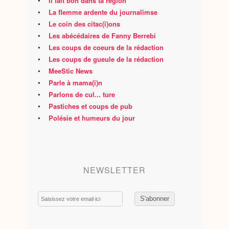
•
Il fait bon dans ta région
•
La flemme ardente du journalimse
•
Le coin des citac(i)ons
•
Les abécédaires de Fanny Berrebi
•
Les coups de coeurs de la rédaction
•
Les coups de gueule de la rédaction
•
MeeStic News
•
Parle à mama(i)n
•
Parlons de cul... ture
•
Pastiches et coups de pub
•
Polésie et humeurs du jour
NEWSLETTER
Email