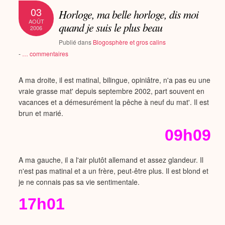
03
Horloge, ma belle horloge, dis moi
AOÛT
quand je suis le plus beau
2006
Publié dans
Blogosphère et gros calins
-
…
commentaires
A ma droite, il est matinal, bilingue, opiniâtre, n'a pas eu une
vraie grasse mat' depuis septembre 2002, part souvent en
vacances et a démesurément la pêche à neuf du mat'. Il est
brun et marié.
09h09
A ma gauche, il a l'air plutôt allemand et assez glandeur. Il
n'est pas matinal et a un frère, peut-être plus. Il est blond et
je ne connais pas sa vie sentimentale.
17h01