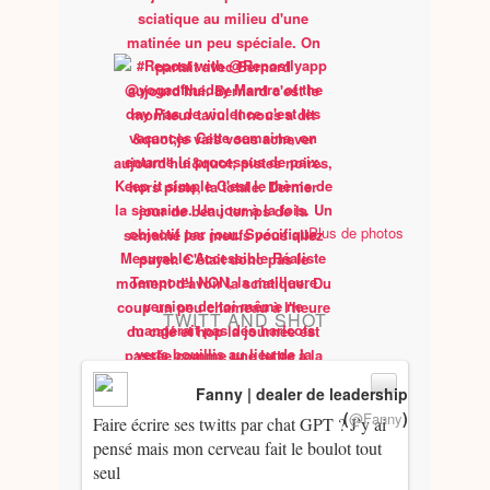
Plus de photos
TWITT AND SHOT
Fanny | dealer de leadership
(
)
@Fanny
Faire écrire ses twitts par chat GPT ? J’y ai
pensé mais mon cerveau fait le boulot tout
seul