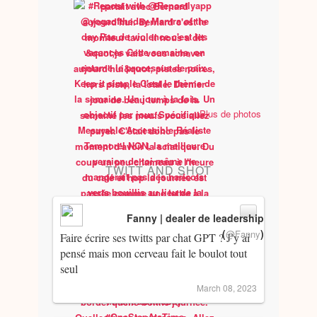
Plus de photos
TWITT AND SHOT
Fanny | dealer de leadership
(
)
@Fanny
Faire écrire ses twitts par chat GPT ? J’y ai
pensé mais mon cerveau fait le boulot tout
seul
March 08, 2023