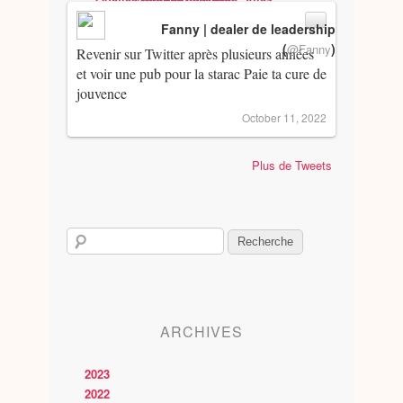
Fanny | dealer de leadership
(
)
@Fanny
Revenir sur Twitter après plusieurs années
et voir une pub pour la starac Paie ta cure de
jouvence
October 11, 2022
Plus de Tweets
ARCHIVES
2023
2022