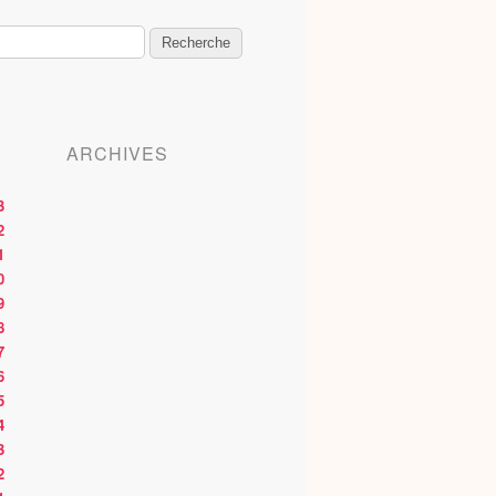
ARCHIVES
3
2
1
0
9
8
7
6
5
4
3
2