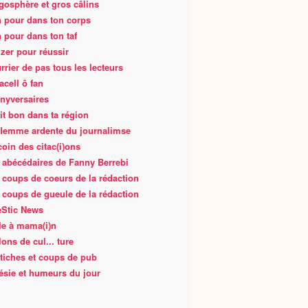
gosphère et gros câlins
 pour dans ton corps
 pour dans ton taf
zer pour réussir
rrier de pas tous les lecteurs
acell ô fan
nyversaires
fait bon dans ta région
flemme ardente du journalimse
coin des citac(i)ons
 abécédaires de Fanny Berrebi
 coups de coeurs de la rédaction
 coups de gueule de la rédaction
Stic News
le à mama(i)n
lons de cul... ture
tiches et coups de pub
ésie et humeurs du jour