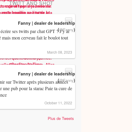
TWITT AND SHOT
Fanny | dealer de leadership
(
)
@Fanny
 écrire ses twitts par chat GPT ? J’y ai
 mais mon cerveau fait le boulot tout
March 08, 2023
Fanny | dealer de leadership
(
)
@Fanny
ir sur Twitter après plusieurs années
ir une pub pour la starac Paie ta cure de
ence
October 11, 2022
Plus de Tweets