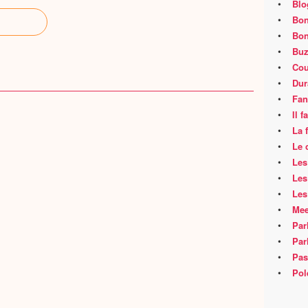
•
Blo
•
Bon
•
Bon
•
Buz
•
Cou
•
Dur
•
Fan
•
Il 
•
La 
•
Le 
•
Les
•
Les
•
Les
•
Mee
•
Par
•
Par
•
Pas
•
Pol