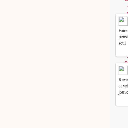
Faire
pensé
seul
Reven
et vo
jouv