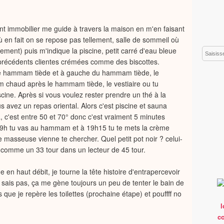
.
ent immobilier me guide à travers la maison en m'en faisant
ù en fait on se repose pas tellement, salle de sommeil où
lement) puis m'indique la piscine, petit carré d'eau bleue
Email
s précédents clientes crémées comme des biscottes.
e le hammam tiède et à gauche du hammam tiède, le
chaud après le hammam tiède, le vestiaire ou tu
scine. Après si vous voulez rester prendre un thé à la
avez un repas oriental. Alors c'est piscine et sauna
, c'est entre 50 et 70° donc c'est vraiment 5 minutes
e 19h tu vas au hammam et à 19h15 tu te mets la crème
e masseuse vienne te chercher. Quel petit pot noir ? celui-
ité comme un 33 tour dans un lecteur de 45 tour.
 en haut débit, je tourne la tête histoire d'entrapercevoir
 sais pas, ça me gène toujours un peu de tenter le bain de
que je repère les toilettes (prochaine étape) et pouffff no