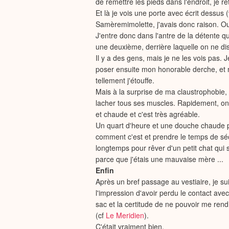
de remettre les pieds dans l'endroit, je
Et là je vois une porte avec écrit dessu
Samèremimolette, j'avais donc raison. Ou 
J'entre donc dans l'antre de la détente qu
une deuxième, derrière laquelle on ne d
Il y a des gens, mais je ne les vois pas.
poser ensuite mon honorable derche, et m
tellement j'étouffe.
Mais à la surprise de ma claustrophobie, p
lacher tous ses muscles. Rapidement, on s
et chaude et c'est très agréable.
Un quart d'heure et une douche chaude pl
comment c'est et prendre le temps de sé
longtemps pour rêver d'un petit chat qui
parce que j'étais une mauvaise mère ...
Enfin
Après un bref passage au vestiaire, je sui
l'impression d'avoir perdu le contact av
sac et la certitude de ne pouvoir me ren
(cf
Le Meridien
).
C'était vraiment bien.