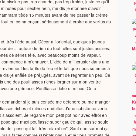
 la piscine pas trop chaude, pas trop froide, juste ce qu'il
5 minutes pour sécher hein, me dis-je étonnée d'avoir
au hammam tiède 15 minutes avant de me passer la crème
er, tout en commençant sérieusement à croire aux vertus du
, très tiède aussi. Décor à l'oriental, quelques jeunes
r de ... autour de rien du tout, elles sont justes assises.
ènes de séries télé, avec beaucoup moins de vapeur.
 je commence à m'ennuyer. L'idée de m'incruster dans une
eviennent les tarifs du lieu et le fait que nous sommes à
 dis-je enflée de préjugés, avant de regretter un peu. Ce
ois une des pouffiasses riches lorgner sur mon ventre
 avec une grimace. Pouffiasse riche et mince. On a
 demander si je suis censée me détendre ou me manger
ffiasses riches et minces enduites d'une substance verte
s s'assoient. Je regarde mon petit pot noir avec effroi en
pose que maxi poufiasse super gaulée qui, assise seule
ole de "pose qui fait très relaxation". Sauf que sur moi ça
a mais faites comme si j'étais pas là et je vous promets de