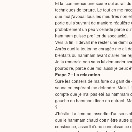
Et là, commence une scène qui aurait du 
techniques de torture. Le tout en me rac
que moi j'avouai tous les meurtres non é
porte qui s'ouvrant de manière régulière
probablement un peu vicelarde parce qu'e
hammam puisse profiter du spectacle).
Vers la fin, il devait me rester une dem
Après quoi la teutonne enragée me dit de
bienfaits du hammam avant d'aller me re
Je la remercie non sans lui demander son 
pourboire, parce que moi aussi je peux ê
Etape 7 : La relaxation
Sure les conseils de ma furie du gant de c
sauna en espérant me détendre. Mais il 
compte que je n'ai pas été au hammam ch
gauche du hammam tiède en entrant. Ma pa
?
J'hésite. La flemme, assortie d'un sens a
que le hammam chaud doit n'être autre q
consicence, assorti d'une connaissance de