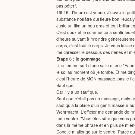
pas péter".
19h15 : l'heure est venue. J'ouvre le peti
substance noirâtre qui fleure bon l'eucal
Juste un film un peu gras et tout brillan
C'est doux et je commence à sentir les 
d'heure suivant à m'oindre généreusement 
corps, c'est tout le corps. Je vous laisse
me caresser le dessous des nénés et m'en
Etape 6 : le gommage
Une femme sort d'une salle et crie "Fanny
le sol au moment où je tombe. Et me diri
c'est l'heure de MON massage, pas le tie
Sauf que.
Car il y a un sauf que.
Sauf que c'était pas un massage, mais
sauf qu'à la place d'un gentil masseur aux
Wehrmacht. L'officier me demande de m'all
mon ventre. "Vous êtes sûre que vous pouv
dans la même phrase et en plus de m'én
Donc je m'allonge sur le ventre. Parce qu