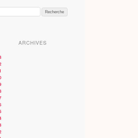
ARCHIVES
3
2
1
0
9
8
7
6
5
4
3
2