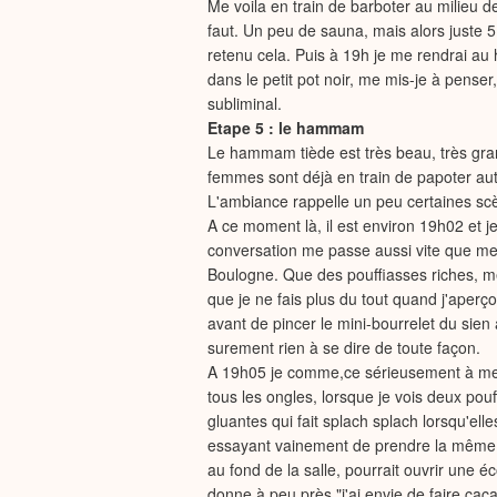
Me voila en train de barboter au milieu de
faut. Un peu de sauna, mais alors juste 
retenu cela. Puis à 19h je me rendrai 
dans le petit pot noir, me mis-je à pens
subliminal.
Etape 5 : le hammam
Le hammam tiède est très beau, très grand
femmes sont déjà en train de papoter autou
L'ambiance rappelle un peu certaines sc
A ce moment là, il est environ 19h02 et
conversation me passe aussi vite que me r
Boulogne. Que des pouffiasses riches, me
que je ne fais plus du tout quand j'aperç
avant de pincer le mini-bourrelet du sien
surement rien à se dire de toute façon.
A 19h05 je comme,ce sérieusement à me
tous les ongles, lorsque je vois deux pou
gluantes qui fait splach splach lorsqu'elle
essayant vainement de prendre la même 
au fond de la salle, pourrait ouvrir une éc
donne à peu près "j'ai envie de faire cac