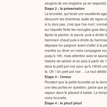
zeugma de ma vingtaine ça se respecte)
Etape 2 : la présentation
La brunette, qui ferait une excellente ag
découvrir les chambres (salle de repos o
si tu dors pas, c'est que t'es mort, norma
sur laquelle flotte les remugles gras de
Après la piscine, le sauna, puis à droit
hammam chaud puis à droite du hammam 
déposes ton peignoir avant d'aller à la pi
menthe ou dîner en notre compagnie vous 
jusqu'à 19h, mais attention avec le sauna
histoire de sécher et en plus à partir d
dans le petit pot noir pour qu'à 19h30 un
là. Oh ! Un petit pot noir ... Le tout déb
Etape 3 : l'erreur
Pendant que la petite brunette se la donne
une des portes en question, parce que je
vapeur dans le placard à balais. Le temps 
more brunette.
Etape 4 : le plouf plouf