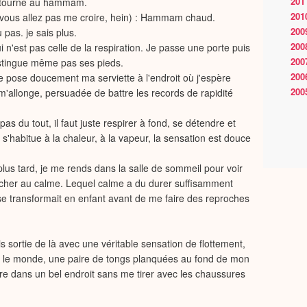
201
 retourne au hammam.
201
s (vous allez pas me croire, hein) : Hammam chaud.
200
pas. je sais plus.
200
i n'est pas celle de la respiration. Je passe une porte puis
200
istingue même pas ses pieds.
200
 Je pose doucement ma serviette à l'endroit où j'espère
200
'allonge, persuadée de battre les records de rapidité
as du tout, il faut juste respirer à fond, se détendre et
'habitue à la chaleur, à la vapeur, la sensation est douce
us tard, je me rends dans la salle de sommeil pour voir
cher au calme. Lequel calme a du durer suffisamment
 se transformait en enfant avant de me faire des reproches
s sortie de là avec une véritable sensation de flottement,
ec le monde, une paire de tongs planquées au fond de mon
dre dans un bel endroit sans me tirer avec les chaussures