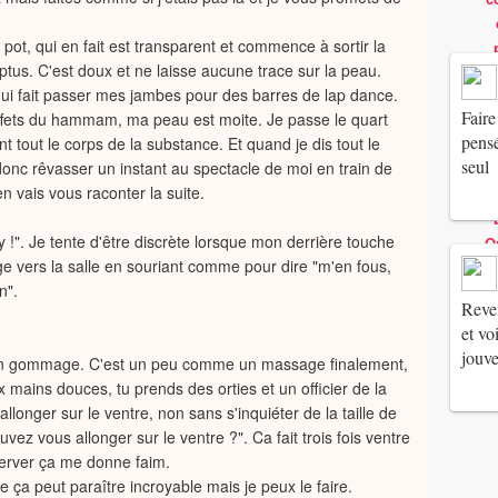
t pot, qui en fait est transparent et commence à sortir la
yptus. C'est doux et ne laisse aucune trace sur la peau.
t qui fait passer mes jambes pour des barres de lap dance.
Faire
effets du hammam, ma peau est moite. Je passe le quart
pensé
tout le corps de la substance. Et quand je dis tout le
seul
 donc rêvasser un instant au spectacle de moi en train de
 vais vous raconter la suite.
 !". Je tente d'être discrète lorsque mon derrière touche
ge vers la salle en souriant comme pour dire "m'en fous,
n".
Reven
et vo
jouv
 un gommage. C'est un peu comme un massage finalement,
 mains douces, tu prends des orties et un officier de la
onger sur le ventre, non sans s'inquiéter de la taille de
ez vous allonger sur le ventre ?". Ca fait trois fois ventre
erver ça me donne faim.
e ça peut paraître incroyable mais je peux le faire.