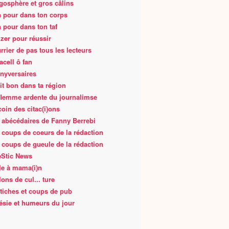
gosphère et gros câlins
 pour dans ton corps
 pour dans ton taf
zer pour réussir
rrier de pas tous les lecteurs
acell ô fan
nyversaires
fait bon dans ta région
flemme ardente du journalimse
coin des citac(i)ons
 abécédaires de Fanny Berrebi
 coups de coeurs de la rédaction
 coups de gueule de la rédaction
Stic News
le à mama(i)n
lons de cul... ture
tiches et coups de pub
ésie et humeurs du jour