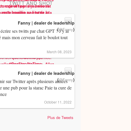
TWITT AND SHOT
Fanny | dealer de leadership
(
)
@Fanny
 écrire ses twitts par chat GPT ? J’y ai
 mais mon cerveau fait le boulot tout
March 08, 2023
Fanny | dealer de leadership
(
)
@Fanny
ir sur Twitter après plusieurs années
ir une pub pour la starac Paie ta cure de
ence
October 11, 2022
Plus de Tweets