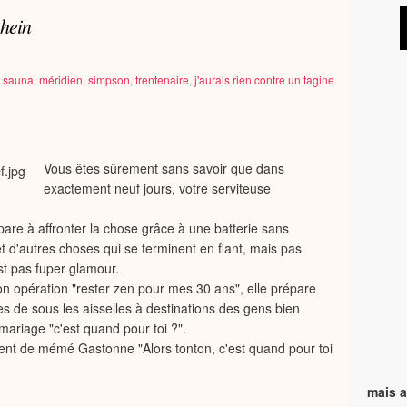
hein
,
sauna
,
méridien
,
simpson
,
trentenaire
,
j'aurais rien contre un tagine
Vous êtes sûrement sans savoir que dans
exactement neuf jours, votre serviteuse
épare à affronter la chose grâce à une batterie sans
et d'autres choses qui se terminent en fiant, mais pas
est pas fuper glamour.
on opération "rester zen pour mes 30 ans", elle prépare
 de sous les aisselles à destinations des gens bien
ariage "c'est quand pour toi ?".
ment de mémé Gastonne "Alors tonton, c'est quand pour toi
mais a