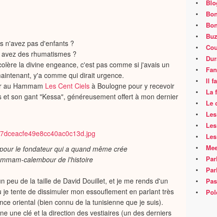
•
Blo
•
Bon
•
Bon
•
Buz
us n'avez pas d'enfants ?
•
Cou
us avez des rhumatismes ?
•
Dur
 colère la divine engeance, c'est pas comme si j'avais un
•
Fan
intenant, y'a comme qui dirait urgence.
•
Il 
soir au Hammam
Les Cent Ciels
à Boulogne pour y recevoir
•
La 
 et son gant "Kessa", généreusement offert à mon dernier
•
Le 
•
Les
•
Les
•
Les
•
Mee
 pour le fondateur qui a quand même crée
•
Par
ammam-calembour de l'histoire
•
Par
 peu de la taille de David Douillet, et je me rends d'un
•
Pas
ù je tente de dissimuler mon essouflement en parlant très
•
Pol
ce oriental (bien connu de la tunisienne que je suis).
nne une clé et la direction des vestiaires (un des derniers