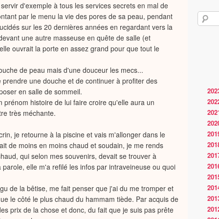
servir d'exemple à tous les services secrets en mal de
ontant par le menu la vie des pores de sa peau, pendant
lucidés sur les 20 dernières années en regardant vers la
 devant une autre masseuse en quête de salle (et
lle ouvrait la porte en assez grand pour que tout le
i-couche de peau mais d'une douceur les mecs...
 prendre une douche et de continuer à profiter des
202
poser en salle de sommeil.
202
prénom histoire de lui faire croire qu'elle aura un
202
tre très méchante.
202
201
rin, je retourne à la piscine et vais m'allonger dans le
201
fait de moins en moins chaud et soudain, je me rends
201
aud, qui selon mes souvenirs, devait se trouver à
201
role, elle m'a refilé les infos par intraveineuse ou quoi
201
201
igu de la bêtise, me fait penser que j'ai du me tromper et
201
ue le côté le plus chaud du hammam tiède. Par acquis de
201
s prix de la chose et donc, du fait que je suis pas prête