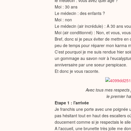
le médecin : vous avez quel âge ?
Moi : 30 ans
Le médecin : des enfants ?
Moi : non
Le médecin (air incrédule) : A 30 ans vo
Moi (air conditionné) : Non, et vous, vo
Bref, donc si je peux éviter de mettre en
peu de temps pour réparer mon karma ma
C'est pourquoi je me suis rendue hier 
un gommage au savon noir à l'eucalyptus
anniversaire par une soeur perspicace.
Et donc je vous raconte.
Avec tous mes respects
le premier h
Etape 1 : l'arrivée
Je franchis une porte avec une poignée un
pas hésitant tout en haut des escaliers o
doucement comme si je respectais le silen
A l'accueil, une brunette très jolie me do