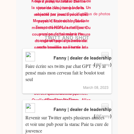
Plus de photos
TWITT AND SHOT
Fanny | dealer de leadership
(
)
@Fanny
Faire écrire ses twitts par chat GPT ? J’y ai
pensé mais mon cerveau fait le boulot tout
seul
March 08, 2023
Fanny | dealer de leadership
(
)
@Fanny
Revenir sur Twitter après plusieurs années
et voir une pub pour la starac Paie ta cure de
jouvence