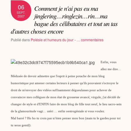
06
Comment je n'ai pas eu ma
SEPT.
jinglering…ringlezin…rin…ma
2007
bague des célibataires et tout un tas
d'autres choses encore
Publié dans
Polésie et humeurs du jour
-
…
commentaires
Enfin, vous
allez me dire…
Médusée de devoir admettre que l'esprit à peine potache de mon blog
humoristique put amener certains lecteurs à penser qu'ils pouvaient s'octroyer le
droit de m'envoyer des vidéos suffisamment dégueulasses pour achever de
convaincre mes collègues de mon état de grossesse avancé, virgule, j'ai décidé de
changer de style et d'ENFIN faire de mon blog de fille tout neuf, le lieu sacro-sein
de la glamouritude vagi… utéri … enfin oestrogéniale si vous voulez.
Mal barré ? Ho ho tu crois pas si bien penser mon bon (mais tu le gardes pour toi
tu seras gentil).