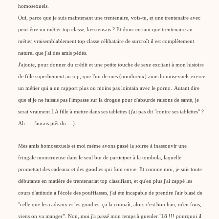
homosexuels.
Oui, parce que je suis maintenant une trentenaire, vois-tu, et une trentenaire avec
peut-être un métier top classe, kesstensais ? Et donc en tant que trentenaire au
métier vraisemblablement top classe célibataire de surcroît il est complètement
naturel que j'ai des amis pédés.
J'ajoute, pour donner du crédit et une petite touche de sexe excitant à mon histoire
de fille superbement au top, que l'un de mes (nombreux) amis homosexuels exerce
un métier qui a un rapport plus ou moins pas lointain avec le porno.
Autant dire
que si je ne faisais pas l'impasse sur la drogue pour d'absurde raisons de santé, je
serai vraiment LA fille à mettre dans ses tablettes (j'ai pas dit "contre ses tablettes" ?
Ah … j'aurais ptêt du …).
Mes amis homosexuels et moi même avons passé la soirée à inassouvir une
fringale monstrueuse dans le seul but de participer à la tombola, laquelle
promettait des cadeaux et des goodies qui font envie. Et comme moi, je suis toute
débutante en matière de trentenariat top classifiant, et qu'en plus j'ai zappé les
cours d'attitude à l'école des pouffiasses, j'ai été incapable de prendre l'air blasé de
"celle que les cadeaux et les goodies, ça la connaît, alors c'est bon han, m'en fous,
viens on va manger".
Non, moi j'a passé mon temps à gueuler "18 !!! pourquoi il