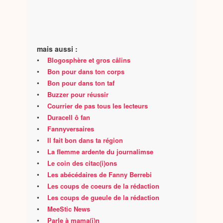
mais aussi :
•
Blogosphère et gros câlins
•
Bon pour dans ton corps
•
Bon pour dans ton taf
•
Buzzer pour réussir
•
Courrier de pas tous les lecteurs
•
Duracell ô fan
•
Fannyversaires
•
Il fait bon dans ta région
•
La flemme ardente du journalimse
•
Le coin des citac(i)ons
•
Les abécédaires de Fanny Berrebi
•
Les coups de coeurs de la rédaction
•
Les coups de gueule de la rédaction
•
MeeStic News
•
Parle à mama(i)n