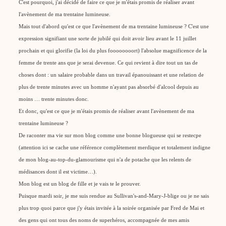
C'est pourquoi, j'ai décidé de faire ce que je m'étais promis de réaliser avant
l'avènement de ma trentaine lumineuse.
Mais tout d'abord qu'est ce que l'avènement de ma trentaine lumineuse ? C'est une
expression signifiant une sorte de jubilé qui doit avoir lieu avant le 11 juillet
prochain et qui glorifie (la loi du plus foooooooort) l'absolue magnificence de la
femme de trente ans que je serai devenue. Ce qui revient à dire tout un tas de
choses dont : un salaire probable dans un travail épanouissant et une relation de
plus de trente minutes avec un homme n'ayant pas absorbé d'alcool depuis au
moins … trente minutes donc.
Et donc, qu'est ce que je m'étais promis de réaliser avant l'avènement de ma
trentaine lumineuse ?
De raconter ma vie sur mon blog comme une bonne blogueuse qui se restecpe
(attention ici se cache une référence complètement merdique et totalement indigne
de mon blog-au-top-du-glamourisme qui n'a de potache que les relents de
médisances dont il est victime…).
Mon blog est un blog de fille et je vais te le prouver.
Puisque mardi soir, je me suis rendue au Sullivan's-and-Mary-J-blige ou je ne sais
plus trop quoi parce que j'y étais invitée à la soirée organisée par Fred de Mai et
des gens qui ont tous des noms de superhéros, accompagnée de mes amis