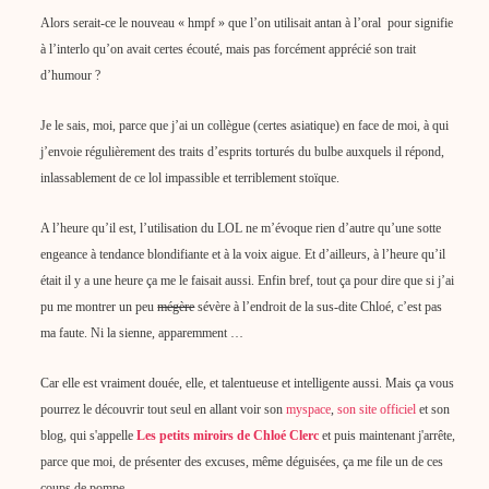
Alors serait-ce le nouveau « hmpf » que l’on utilisait antan à l’oral
pour signifie
à l’interlo qu’on avait certes écouté, mais pas forcément apprécié son trait
d’humour ?
Je le sais, moi, parce que j’ai un collègue (certes asiatique) en face de moi, à qui
j’envoie régulièrement des traits d’esprits torturés du bulbe auxquels il répond,
inlassablement de ce lol impassible et terriblement stoïque.
A l’heure qu’il est, l’utilisation du LOL ne m’évoque rien d’autre qu’une sotte
engeance à tendance blondifiante et à la voix aigue. Et d’ailleurs, à l’heure qu’il
était il y a une heure ça me le faisait aussi. Enfin bref, tout ça pour dire que si j’ai
pu me montrer un peu
mégère
sévère à l’endroit de la sus-dite Chloé, c’est pas
ma faute. Ni la sienne, apparemment …
Car elle est vraiment douée, elle, et talentueuse et intelligente aussi. Mais ça vous
pourrez le découvrir tout seul en allant voir son
myspace
,
son site officiel
et son
blog, qui s'appelle
Les petits miroirs de Chloé Clerc
et puis maintenant j'arrête,
parce que moi, de présenter des excuses, même déguisées, ça me file un de ces
coups de pompe ….