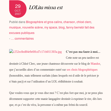
29
LOLita missa est
OCT.
2007
Publié dans
Blogosphère et gros calins
,
chanson
,
chloé clerc
,
musique
,
nouvelle scène
,
my space
,
blog
,
fanny berrebi fait des
excuses publiques
-
…
commentaires
C’est pas ma faute à moi…
Cette note un peu tardive est
destinée à Chloé Clerc, une jeune chanteuse découverte sur le blog de
Mandor
,
que j’accueillis alors d’un commentaire outré sur
ses choix blogosphériques
(honorables, mais tellement surfaits (dans lesquels est-il utile de le préciser je
n’étais pas)) et sur l’utilisation d’un LOL rédhibitoire à souhait.
Que voulez-vous que je vous dise moi ? C’est plus fort que moi, je ne peux plus
décemment supporter cette manie langagière destinée à exprimer le rire, dès lors
que, et ça c’est du vécu, la personne n’a même pas frémi du sourcil.