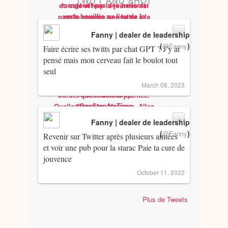
TWITT AND SHOT
Fanny | dealer de leadership
(
)
@Fanny
Faire écrire ses twitts par chat GPT ? J’y ai
pensé mais mon cerveau fait le boulot tout
seul
March 08, 2023
Fanny | dealer de leadership
(
)
@Fanny
Revenir sur Twitter après plusieurs années
et voir une pub pour la starac Paie ta cure de
jouvence
October 11, 2022
Plus de Tweets