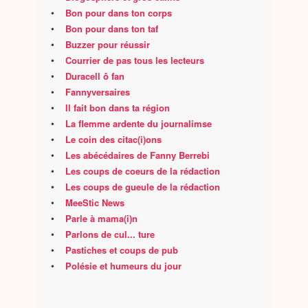
•
Bon pour dans ton corps
•
Bon pour dans ton taf
•
Buzzer pour réussir
•
Courrier de pas tous les lecteurs
•
Duracell ô fan
•
Fannyversaires
•
Il fait bon dans ta région
•
La flemme ardente du journalimse
•
Le coin des citac(i)ons
•
Les abécédaires de Fanny Berrebi
•
Les coups de coeurs de la rédaction
•
Les coups de gueule de la rédaction
•
MeeStic News
•
Parle à mama(i)n
•
Parlons de cul... ture
•
Pastiches et coups de pub
•
Polésie et humeurs du jour