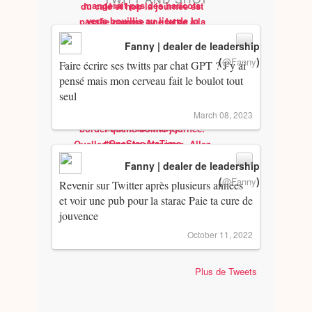
Fanny | dealer de leadership
(
)
@Fanny
Faire écrire ses twitts par chat GPT ? J’y ai
pensé mais mon cerveau fait le boulot tout
seul
March 08, 2023
Fanny | dealer de leadership
(
)
@Fanny
Revenir sur Twitter après plusieurs années
et voir une pub pour la starac Paie ta cure de
jouvence
October 11, 2022
Plus de Tweets