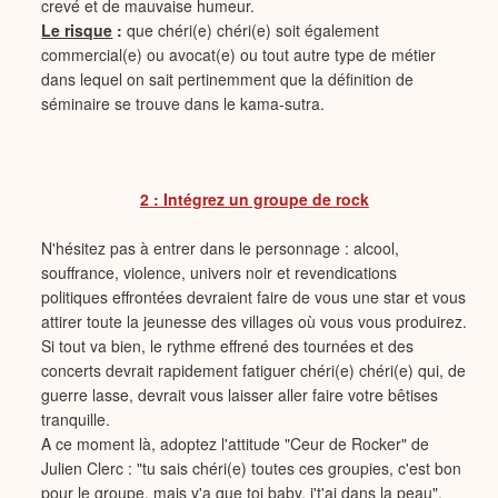
crevé et de mauvaise humeur.
Le risque
:
que chéri(e) chéri(e) soit également
commercial(e) ou avocat(e) ou tout autre type de métier
dans lequel on sait pertinemment que la définition de
séminaire se trouve dans le kama-sutra.
2 : Intégrez un groupe de rock
N'hésitez pas à entrer dans le personnage : alcool,
souffrance, violence, univers noir et revendications
politiques effrontées devraient faire de vous une star et vous
attirer toute la jeunesse des villages où vous vous produirez.
Si tout va bien, le rythme effrené des tournées et des
concerts devrait rapidement fatiguer chéri(e) chéri(e) qui, de
guerre lasse, devrait vous laisser aller faire votre bêtises
tranquille.
A ce moment là, adoptez l'attitude "Ceur de Rocker" de
Julien Clerc : "tu sais chéri(e) toutes ces groupies, c'est bon
pour le groupe, mais y'a que toi baby, j't'ai dans la peau".