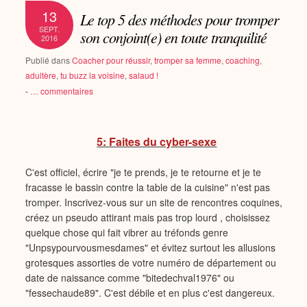
13
Le top 5 des méthodes pour tromper
SEPT.
son conjoint(e) en toute tranquilité
2016
Publié dans
Coacher pour réussir
,
tromper sa femme
,
coaching
,
adultère
,
tu buzz la voisine
,
salaud !
-
…
commentaires
5: Faites du cyber-sexe
C'est officiel, écrire "je te prends, je te retourne et je te
fracasse le bassin contre la table de la cuisine" n'est pas
tromper. Inscrivez-vous sur un site de rencontres coquines,
créez un pseudo attirant mais pas trop lourd , choisissez
quelque chose qui fait vibrer au tréfonds genre
"Unpsypourvousmesdames" et évitez surtout les allusions
grotesques assorties de votre numéro de département ou
date de naissance comme "bitedechval1976" ou
"fessechaude89". C'est débile et en plus c'est dangereux.