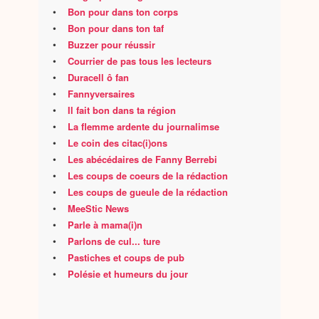
•
Bon pour dans ton corps
•
Bon pour dans ton taf
•
Buzzer pour réussir
•
Courrier de pas tous les lecteurs
•
Duracell ô fan
•
Fannyversaires
•
Il fait bon dans ta région
•
La flemme ardente du journalimse
•
Le coin des citac(i)ons
•
Les abécédaires de Fanny Berrebi
•
Les coups de coeurs de la rédaction
•
Les coups de gueule de la rédaction
•
MeeStic News
•
Parle à mama(i)n
•
Parlons de cul... ture
•
Pastiches et coups de pub
•
Polésie et humeurs du jour