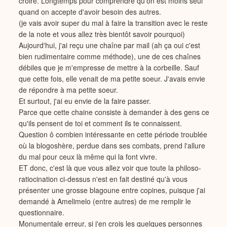
croire. Longtemps pour comprendre qu'on est moins seul
quand on accepte d'avoir besoin des autres.
(je vais avoir super du mal à faire la transition avec le reste
de la note et vous allez très bientôt savoir pourquoi)
Aujourd'hui, j'ai reçu une chaîne par mail (ah ça oui c'est
bien rudimentaire comme méthode), une de ces chaînes
débiles que je m'empresse de mettre à la corbeille. Sauf
que cette fois, elle venait de ma petite soeur. J'avais envie
de répondre à ma petite soeur.
Et surtout, j'ai eu envie de la faire passer.
Parce que cette chaine consiste à demander à des gens ce
qu'ils pensent de toi et comment ils te connaissent.
Question ô combien intéressante en cette période troublée
où la blogoshère, perdue dans ses combats, prend l'allure
du mal pour ceux là même qui la font vivre.
ET donc, c'est là que vous allez voir que toute la philoso-
ratiocination ci-dessus n'est en fait destiné qu'à vous
présenter une grosse blagoune entre copines, puisque j'ai
demandé à Amelimelo (entre autres) de me remplir le
questionnaire.
Monumentale erreur, si j'en crois les quelques personnes