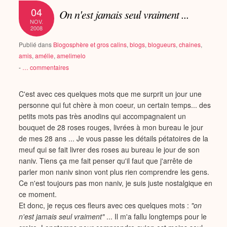
04
On n'est jamais seul vraiment ...
NOV.
2008
Publié dans
Blogosphère et gros calins
,
blogs
,
blogueurs
,
chaines
,
amis
,
amélie
,
amelimelo
-
…
commentaires
C'est avec ces quelques mots que me surprit un jour une
personne qui fut chère à mon coeur, un certain temps... des
petits mots pas très anodins qui accompagnaient un
bouquet de 28 roses rouges, livrées à mon bureau le jour
de mes 28 ans ... Je vous passe les détails pétatoires de la
meuf qui se fait livrer des roses au bureau le jour de son
naniv. Tiens ça me fait penser qu'il faut que j'arrête de
parler mon naniv sinon vont plus rien comprendre les gens.
Ce n'est toujours pas mon naniv, je suis juste nostalgique en
ce moment.
Et donc, je reçus ces fleurs avec ces quelques mots :
"on
n'est jamais seul vraiment"
... Il m'a fallu longtemps pour le