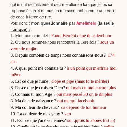
qui m'ont définitivement décrété aliénée lorsque je lus sa
réponse à l'arrêt de bus en me secouant comme une noix
de coco à force de rire.
Voic donc :
mon questionnaire par
Amelimelo
(la seule
l'unique) :
1. Mon nom complet :
Fanni Berrebi reine du calembour
2. Ou nous sommes-nous rencontrés la 1ere fois ?
sous un
verre de mojito
3. Depuis combien de temps nous connaissons-nous?
174
ans
4. A quel point me connais-tu ?
à un point qui m'effraie moi-
même
5. Est-ce que je fume?
clope et pipe (mais fo le mériter)
6. Est-ce que je crois en Dieu?
oui mais en moi encore plus
7. Connais-tu mon Age ?
oui mais passé 30 on le dit plus
8. Ma date de naissance ?
oui merqui facebook
9. Ma couleur de cheveux?
ca dépend de ton humeur
10. La couleur de mes yeux ?
vert
11. Est- ce que j'ai des manies?
oui qqfois tu aboies fort :o)
12. Quelle est l'une des choses que je préfère faire ?
coller