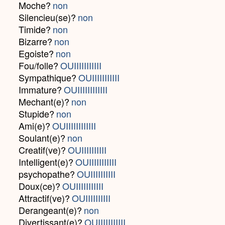
Moche?
non
Silencieu(se)?
non
Timide?
non
Bizarre?
non
Egoiste?
non
Fou/folle?
OUIIIIIIIIIII
Sympathique?
OUIIIIIIIIIII
Immature?
OUIIIIIIIIIIII
Mechant(e)?
non
Stupide?
non
Ami(e)?
OUIIIIIIIIIIII
Soulant(e)?
non
Creatif(ve)?
OUIIIIIIIIII
Intelligent(e)?
OUIIIIIIIIIII
psychopathe?
OUIIIIIIIIII
Doux(ce)?
OUIIIIIIIIIII
Attractif(ve)?
OUIIIIIIIIII
Derangeant(e)?
non
Divertissant(e)?
OUIIIIIIIIIII