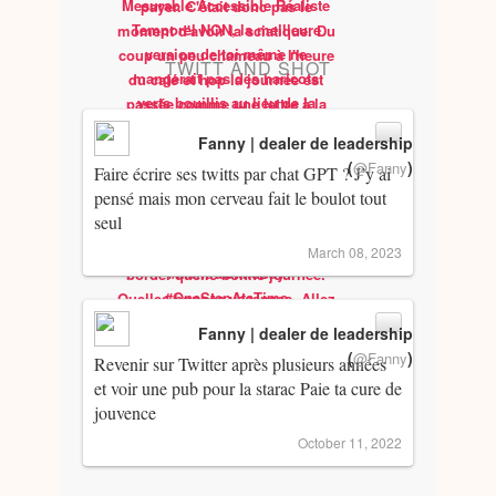
TWITT AND SHOT
Fanny | dealer de leadership
(
)
@Fanny
Faire écrire ses twitts par chat GPT ? J’y ai
pensé mais mon cerveau fait le boulot tout
seul
March 08, 2023
Fanny | dealer de leadership
(
)
@Fanny
Revenir sur Twitter après plusieurs années
et voir une pub pour la starac Paie ta cure de
jouvence
October 11, 2022