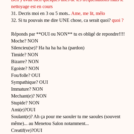
nettoyage est en cours
31. Decris moi en 3 ou 5 mots..
Ame, me lit, mélo
32. Si tu pouvais me dire UNE chose, ca serait quoi?
quoi ?
Réponds par **OUI ou NON** tu es obligé de repondre!!!!
Moche? NON
Silencieu(se)? Ha ha ha ha ha (pardon)
Timide? NON
Bizarre? NON
Egoiste? NON
Fou/folle? OUI
Sympathique? OUI
Immature? NON
Mechant(e)? NON
Stupide? NON
Ami(e)?OUI
Soulant(e)? Ah ça pour me saouler tu me saoules (souvent
même)... au Menetou Salon notamment...
Creatif(ve)?OUI