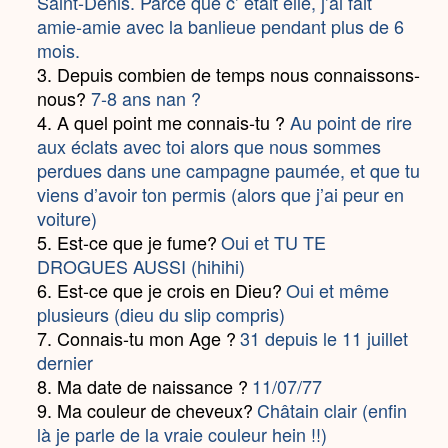
Saint-Denis. Parce que c’ était elle, j’ai fait
amie-amie avec la banlieue pendant plus de 6
mois.
3. Depuis combien de temps nous connaissons-
nous?
7-8 ans nan ?
4. A quel point me connais-tu ?
Au point de rire
aux éclats avec toi alors que nous sommes
perdues dans une campagne paumée, et que tu
viens d’avoir ton permis (alors que j’ai peur en
voiture)
5. Est-ce que je fume?
Oui et TU TE
DROGUES AUSSI (hihihi)
6. Est-ce que je crois en Dieu?
Oui et même
plusieurs (dieu du slip compris)
7. Connais-tu mon Age ?
31 depuis le 11 juillet
dernier
8. Ma date de naissance ?
11/07/77
9. Ma couleur de cheveux?
Châtain clair (enfin
là je parle de la vraie couleur hein !!)