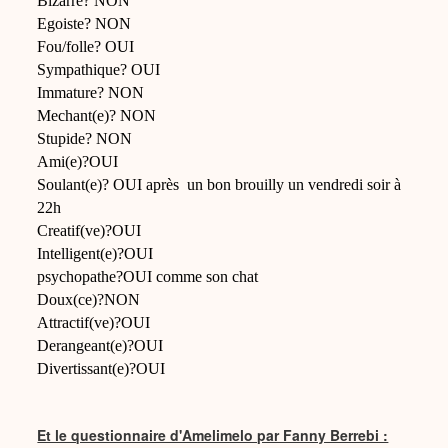
Bizarre? NON
Egoiste? NON
Fou/folle? OUI
Sympathique? OUI
Immature? NON
Mechant(e)? NON
Stupide? NON
Ami(e)?OUI
Soulant(e)? OUI après un bon brouilly un vendredi soir à
22h
Creatif(ve)?OUI
Intelligent(e)?OUI
psychopathe?OUI comme son chat
Doux(ce)?NON
Attractif(ve)?OUI
Derangeant(e)?OUI
Divertissant(e)?OUI
Et le questionnaire d'Amelimelo par Fanny Berrebi :