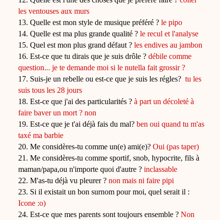
les ventouses aux murs
13. Quelle est mon style de musique préféré ?
le pipo
14. Quelle est ma plus grande qualité ?
le recul et l'analyse
15. Quel est mon plus grand défaut ?
les endives au jambon
16. Est-ce que tu dirais que je suis drôle ?
débile comme
question... je te demande moi si le nutella fait grossir ?
17. Suis-je un rebelle ou est-ce que je suis les régles?
tu les
suis tous les 28 jours
18. Est-ce que j'ai des particularités ?
à part un décoleté à
faire baver un mort ? non
19. Est-ce que je t'ai déjà fais du mal?
ben oui quand tu m'as
taxé ma barbie
20. Me considères-tu comme un(e) ami(e)?
Oui (pas taper)
21. Me considères-tu comme sportif, snob, hypocrite, fils à
maman/papa,ou n'importe quoi d'autre ?
inclassable
22. M'as-tu déjà vu pleurer ?
non mais ni faire pipi
23. Si il existait un bon surnom pour moi, quel serait il :
Icone :o)
24. Est-ce que mes parents sont toujours ensemble ?
Non