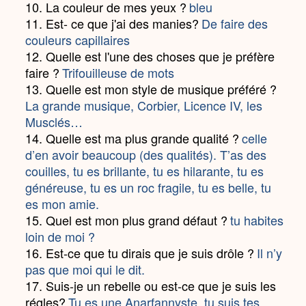
10. La couleur de mes yeux ?
bleu
11. Est- ce que j'ai des manies?
De faire des
couleurs capillaires
12. Quelle est l'une des choses que je préfère
faire ?
Trifouilleuse de mots
13. Quelle est mon style de musique préféré ?
La grande musique, Corbier, Licence IV, les
Musclés…
14. Quelle est ma plus grande qualité ?
celle
d’en avoir beaucoup (des qualités). T’as des
couilles, tu es brillante, tu es hilarante, tu es
généreuse, tu es un roc fragile, tu es belle, tu
es mon amie.
15. Quel est mon plus grand défaut ?
tu habites
loin de moi ?
16. Est-ce que tu dirais que je suis drôle ?
Il n’y
pas que moi qui le dit.
17. Suis-je un rebelle ou est-ce que je suis les
régles?
Tu es une Anarfannyste, tu suis tes