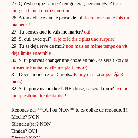
25. Qu'est ce que j'aime ? (en général, personne/s) ?
trop
long et chiant comme question
26. A ton avis, ce que je pense de toi!
leerdamer ou je fais un
malheur !
27. Tu penses que je vais me marier?
oui
28. Si oui, avec qui?
si je te le dis c plus une surprise
29. Tu as deja reve de moi?
non mais en même temps on vit
déjà limite ensemble
30. Si tu pouvais changer une chose en moi, ca serait koi?
ta
troisième lombaire..elle me plait pas :o)
31. Decris moi en 3 ou 5 mots..
Fanny c'est...(oups déjà 3
mots)
32. Si tu pouvais me dire UNE chose, ca serait quoi?
fé chié
ton questionnaire de daube !
Réponds par **OUI ou NON** tu es obligé de repondre!!!!
Moche? NON
Silencieu(se)? NON
Timide? OUI