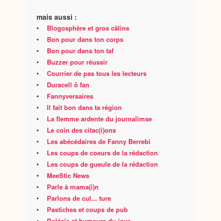
mais aussi :
•
Blogosphère et gros câlins
•
Bon pour dans ton corps
•
Bon pour dans ton taf
•
Buzzer pour réussir
•
Courrier de pas tous les lecteurs
•
Duracell ô fan
•
Fannyversaires
•
Il fait bon dans ta région
•
La flemme ardente du journalimse
•
Le coin des citac(i)ons
•
Les abécédaires de Fanny Berrebi
•
Les coups de coeurs de la rédaction
•
Les coups de gueule de la rédaction
•
MeeStic News
•
Parle à mama(i)n
•
Parlons de cul... ture
•
Pastiches et coups de pub
•
Polésie et humeurs du jour