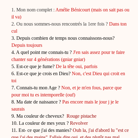
1. Mon nom complet :
Amélie Bénicourt (mais on sait pas ou
il va)
2. Ou nous sommes-nous rencontrés la 1ere fois ?
Dans ton
cul
3. Depuis combien de temps nous connaissons-nous?
Depuis toujours
4. A quel point me connais-tu ?
J'en sais assez pour te faire
chanter sur 4 générations (gniar gniar)
5. Est-ce que je fume?
De la tête oui, parfois
6. Est-ce que je crois en Dieu?
Non, c'est Dieu qui croit en
toi
7. Connais-tu mon Age ?
Non, et je m'en fous, parce que
pour moi tu es intemporelle (ouf)
8. Ma date de naissance ?
Pas encore mais le jour j je le
saurais
9. Ma couleur de cheveux?
Rouge pistache
10. La couleur de mes yeux ?
Revolver
11. Est- ce que j'ai des manies?
Ouh la, j'ai d'abord lu "est ce
que j'ai des mains" J'allais dire oui, et des plutôt pas mal.