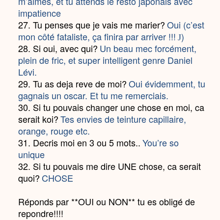
m’aimes, et tu attends le resto japonais avec
impatience
27. Tu penses que je vais me marier?
Oui (c’est
mon côté fataliste, ça finira par arriver !!!
)
J
28. Si oui, avec qui?
Un beau mec forcément,
plein de fric, et super intelligent genre Daniel
Lévi.
29. Tu as deja reve de moi?
Oui évidemment, tu
gagnais un oscar. Et tu me remerciais.
30. Si tu pouvais changer une chose en moi, ca
serait koi?
Tes envies de teinture capillaire,
orange, rouge etc.
31. Decris moi en 3 ou 5 mots..
You’re so
unique
32. Si tu pouvais me dire UNE chose, ca serait
quoi?
CHOSE
Réponds par **OUI ou NON** tu es obligé de
repondre!!!!