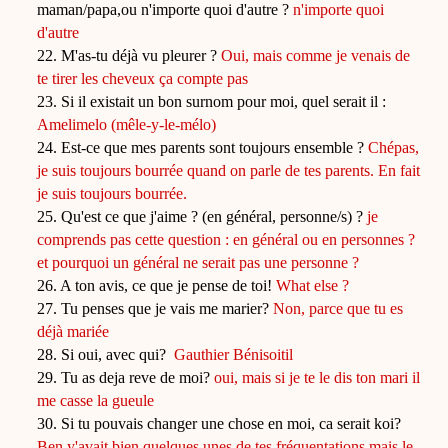
maman/papa,ou n'importe quoi d'autre ?
n'importe quoi
d'autre
22. M'as-tu déjà vu pleurer ?
Oui, mais comme je venais de
te tirer les cheveux ça compte pas
23. Si il existait un bon surnom pour moi, quel serait il :
Amelimelo (mêle-y-le-mélo)
24. Est-ce que mes parents sont toujours ensemble ?
Chépas,
je suis toujours bourrée quand on parle de tes parents. En fait
je suis toujours bourrée.
25. Qu'est ce que j'aime ? (en général, personne/s) ?
je
comprends pas cette question : en général ou en personnes ?
et pourquoi un général ne serait pas une personne ?
26. A ton avis, ce que je pense de toi!
What else ?
27. Tu penses que je vais me marier?
Non, parce que tu es
déjà mariée
28. Si oui, avec qui?
Gauthier Bénisoitil
29. Tu as deja reve de moi?
oui, mais si je te le dis ton mari il
me casse la gueule
30. Si tu pouvais changer une chose en moi, ca serait koi?
Ben y'avait bien quelques unes de tes fréquentations mais le