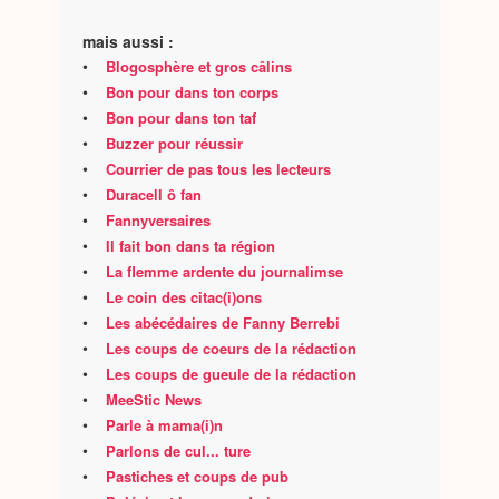
mais aussi :
•
Blogosphère et gros câlins
•
Bon pour dans ton corps
•
Bon pour dans ton taf
•
Buzzer pour réussir
•
Courrier de pas tous les lecteurs
•
Duracell ô fan
•
Fannyversaires
•
Il fait bon dans ta région
•
La flemme ardente du journalimse
•
Le coin des citac(i)ons
•
Les abécédaires de Fanny Berrebi
•
Les coups de coeurs de la rédaction
•
Les coups de gueule de la rédaction
•
MeeStic News
•
Parle à mama(i)n
•
Parlons de cul... ture
•
Pastiches et coups de pub