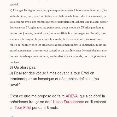
société.
7) Changer les règles de ce jeu, parce que des choses à faire avant de mourir j’en
ai des billions, moi, des foultitudes, des pléthores de bézef, des trucs insensés, tu
vois comme avoir des mômes qui me ressembleraient, acheter une maison, passer
des vacances à Anglet avec ma petite sœur, peser moins de 65 kilos pendant au
moins une journée, devenir la « plume » officielle d’un magazine féminin, dire
« non » à la drogue, la paix dans le monde, la fin du sida, ne plus avoir mes
règles, m’habiller chez les créateurs exclusivement même le dimanche, avoir un
grand appartement avec un vrai canapé et un vrai lit et rien de cassé dedans, une
femme de ménage, une nounou, les derniers trucs à la mode, les … apprendre à
me taire.
8) Ou alors pas.
9) Réaliser des voeux filmés devant la tour Eiffel en
terminant par un laconique et néanmoins définitif : "au
revoir"
C'est ce que me propose de faire
AREVA
, qui a célébré la
présidence française de l'
Union Européenne
en illuminant
la
Tour Eiffel
pendant 6 mois.