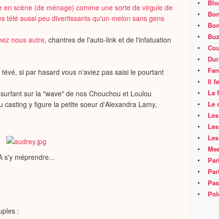
•
Blo
e en scène (de ménage) comme une sorte de virgule de
•
Bon
télé aussi peu divertissants qu'un melon sans gens
•
Bon
•
Buz
chez
nous autre
, chantres de l'auto-link et de l'infatuation
•
Cou
•
Dur
•
Fan
évé, si par hasard vous n'aviez pas saisi le pourtant
•
Il 
•
La 
x surfant sur la "wave" de nos Chouchou et Loulou
•
u casting y figure la petite soeur d'Alexandra Lamy,
Le 
•
Les
•
Les
•
Les
•
Mee
A s'y méprendre...
•
Par
•
Par
•
Pas
•
Pol
ples :