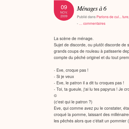
09
Ménages à 6
NOV.
2009
Publié dans
Parlons de cul... ture
-
…
commentaires
La scène de ménage.
Sujet de discorde, ou plutôt discorde de 
grands coups de rouleau à patisserie depu
compte du pêché originel et du tout pre
- Eve, croque pas !
- Si je veux
- Eve, le patron il a dit tu croques pas !
- Toi, ta gueule, j'ai lu tes papyrus !
©
(c'est qui le patron ?)
Eve, qui comme avez pu le constater, éta
croqué la pomme, laissant des millénaire
les pêchés alors que c'était un pommier 