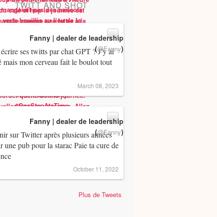
TWITT AND SHOT
Fanny | dealer de leadership
(
)
@Fanny
 écrire ses twitts par chat GPT ? J’y ai
 mais mon cerveau fait le boulot tout
March 08, 2023
Fanny | dealer de leadership
(
)
@Fanny
ir sur Twitter après plusieurs années
ir une pub pour la starac Paie ta cure de
ence
October 11, 2022
Plus de Tweets