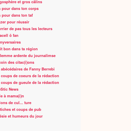
gosphère et gros câlins
 pour dans ton corps
 pour dans ton taf
zer pour réussir
rrier de pas tous les lecteurs
acell ô fan
nyversaires
fait bon dans ta région
flemme ardente du journalimse
coin des citac(i)ons
 abécédaires de Fanny Berrebi
 coups de coeurs de la rédaction
 coups de gueule de la rédaction
Stic News
le à mama(i)n
lons de cul... ture
tiches et coups de pub
ésie et humeurs du jour