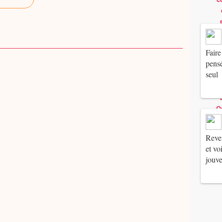
Faire
pensé
seul
Reven
et vo
jouv