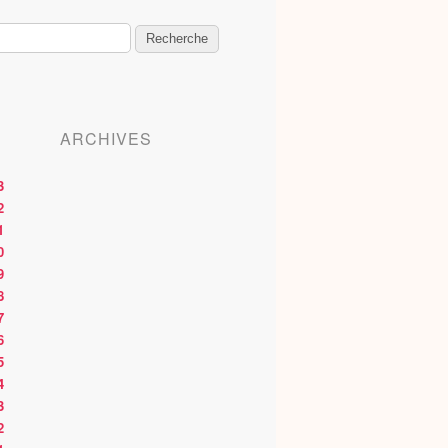
ARCHIVES
3
2
1
0
9
8
7
6
5
4
3
2