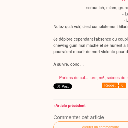
- scrountch, miam, gru
- 
- 
Notez qu'à voir, c'est complètement hilar
Je déplore cependant l'absence du coupl
chewing gum mal mâché et se hurlent à la m
pourraient mourir de mort violente pour d
A suivre, donc ...
Parlons de cul... ture
,
m6
,
scènes de
Repost
0
«Article précédent
Commenter cet article
Ajouter un commentaire