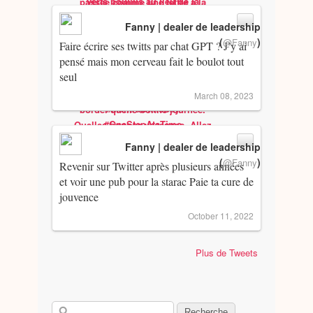
Fanny | dealer de leadership
(
)
@Fanny
Faire écrire ses twitts par chat GPT ? J’y ai
pensé mais mon cerveau fait le boulot tout
seul
March 08, 2023
Fanny | dealer de leadership
(
)
@Fanny
Revenir sur Twitter après plusieurs années
et voir une pub pour la starac Paie ta cure de
jouvence
October 11, 2022
Plus de Tweets