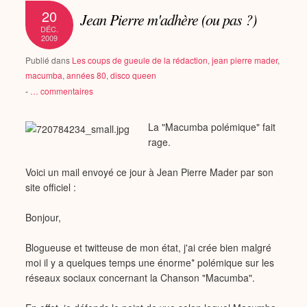
20
Jean Pierre m'adhère (ou pas ?)
DÉC.
2009
Publié dans
Les coups de gueule de la rédaction
,
jean pierre mader
,
macumba
,
années 80
,
disco queen
-
…
commentaires
La "Macumba polémique" fait
rage.
Voici un mail envoyé ce jour à Jean Pierre Mader par son
site officiel :
Bonjour,
Blogueuse et twitteuse de mon état, j'ai crée bien malgré
moi il y a quelques temps une énorme* polémique sur les
réseaux sociaux concernant la Chanson "Macumba".