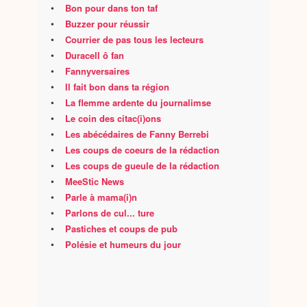
•
Bon pour dans ton taf
•
Buzzer pour réussir
•
Courrier de pas tous les lecteurs
•
Duracell ô fan
•
Fannyversaires
•
Il fait bon dans ta région
•
La flemme ardente du journalimse
•
Le coin des citac(i)ons
•
Les abécédaires de Fanny Berrebi
•
Les coups de coeurs de la rédaction
•
Les coups de gueule de la rédaction
•
MeeStic News
•
Parle à mama(i)n
•
Parlons de cul... ture
•
Pastiches et coups de pub
•
Polésie et humeurs du jour