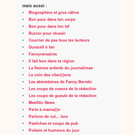
mais aussi :
•
Blogosphère et gros câlins
•
Bon pour dans ton corps
•
Bon pour dans ton taf
•
Buzzer pour réussir
•
Courrier de pas tous les lecteurs
•
Duracell ô fan
•
Fannyversaires
•
Il fait bon dans ta région
•
La flemme ardente du journalimse
•
Le coin des citac(i)ons
•
Les abécédaires de Fanny Berrebi
•
Les coups de coeurs de la rédaction
•
Les coups de gueule de la rédaction
•
MeeStic News
•
Parle à mama(i)n
•
Parlons de cul... ture
•
Pastiches et coups de pub
•
Polésie et humeurs du jour