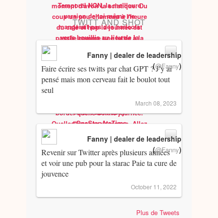
TWITT AND SHOT
Fanny | dealer de leadership
(
)
@Fanny
Faire écrire ses twitts par chat GPT ? J’y ai
pensé mais mon cerveau fait le boulot tout
seul
March 08, 2023
Fanny | dealer de leadership
(
)
@Fanny
Revenir sur Twitter après plusieurs années
et voir une pub pour la starac Paie ta cure de
jouvence
October 11, 2022
Plus de Tweets