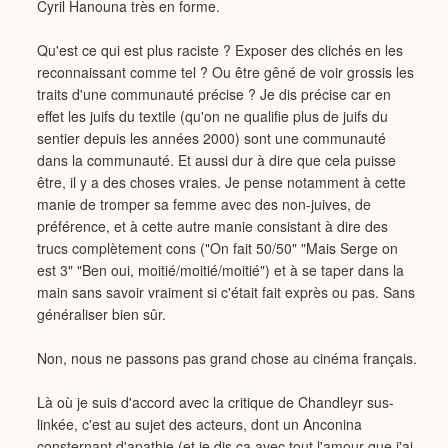
Cyril Hanouna très en forme.
Qu'est ce qui est plus raciste ? Exposer des clichés en les
reconnaissant comme tel ? Ou être gêné de voir grossis les
traits d'une communauté précise ? Je dis précise car en
effet les juifs du textile (qu'on ne qualifie plus de juifs du
sentier depuis les années 2000) sont une communauté
dans la communauté. Et aussi dur à dire que cela puisse
être, il y a des choses vraies. Je pense notamment à cette
manie de tromper sa femme avec des non-juives, de
préférence, et à cette autre manie consistant à dire des
trucs complètement cons ("On fait 50/50" "Mais Serge on
est 3" "Ben oui, moitié/moitié/moitié") et à se taper dans la
main sans savoir vraiment si c'était fait exprès ou pas. Sans
généraliser bien sûr.
Non, nous ne passons pas grand chose au cinéma français.
Là où je suis d'accord avec la critique de Chandleyr sus-
linkée, c'est au sujet des acteurs, dont un Anconina
consternant d'apathie (et je dis ça avec tout l'amour que j'ai