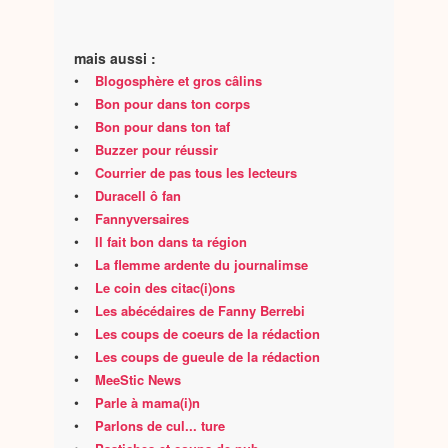
mais aussi :
•
Blogosphère et gros câlins
•
Bon pour dans ton corps
•
Bon pour dans ton taf
•
Buzzer pour réussir
•
Courrier de pas tous les lecteurs
•
Duracell ô fan
•
Fannyversaires
•
Il fait bon dans ta région
•
La flemme ardente du journalimse
•
Le coin des citac(i)ons
•
Les abécédaires de Fanny Berrebi
•
Les coups de coeurs de la rédaction
•
Les coups de gueule de la rédaction
•
MeeStic News
•
Parle à mama(i)n
•
Parlons de cul... ture