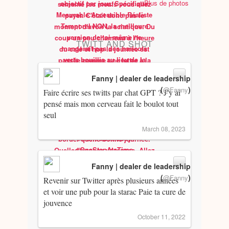
Plus de photos
TWITT AND SHOT
Fanny | dealer de leadership
(
)
@Fanny
Faire écrire ses twitts par chat GPT ? J’y ai
pensé mais mon cerveau fait le boulot tout
seul
March 08, 2023
Fanny | dealer de leadership
(
)
@Fanny
Revenir sur Twitter après plusieurs années
et voir une pub pour la starac Paie ta cure de
jouvence
October 11, 2022