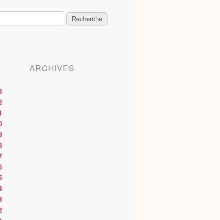
ARCHIVES
3
2
1
0
9
8
7
6
5
4
3
2