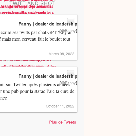
TWITT AND SHOT
Fanny | dealer de leadership
(
)
@Fanny
 écrire ses twitts par chat GPT ? J’y ai
 mais mon cerveau fait le boulot tout
March 08, 2023
Fanny | dealer de leadership
(
)
@Fanny
ir sur Twitter après plusieurs années
ir une pub pour la starac Paie ta cure de
ence
October 11, 2022
Plus de Tweets