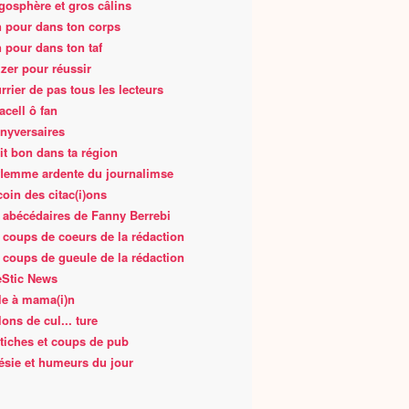
gosphère et gros câlins
 pour dans ton corps
 pour dans ton taf
zer pour réussir
rrier de pas tous les lecteurs
acell ô fan
nyversaires
fait bon dans ta région
flemme ardente du journalimse
coin des citac(i)ons
 abécédaires de Fanny Berrebi
 coups de coeurs de la rédaction
 coups de gueule de la rédaction
Stic News
le à mama(i)n
lons de cul... ture
tiches et coups de pub
ésie et humeurs du jour