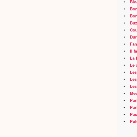
•
Blo
•
Bon
•
Bon
•
Buz
•
Cou
•
Dur
•
Fan
•
Il 
•
La 
•
Le 
•
Les
•
Les
•
Les
•
Mee
•
Par
•
Par
•
Pas
•
Pol