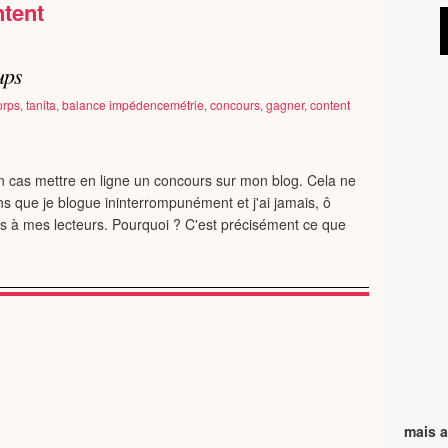
tent
ups
orps
,
tanita
,
balance impédencemétrie
,
concours
,
gagner
,
content
un cas mettre en ligne un concours sur mon blog. Cela ne
 ans que je blogue ininterrompunément et j'ai jamais, ô
 à mes lecteurs. Pourquoi ? C'est précisément ce que
mais a