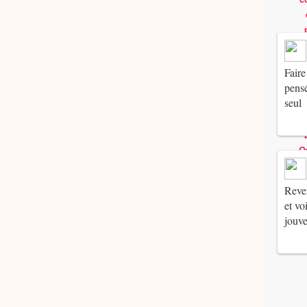
Faire
pensé
seul
Reven
et vo
jouv