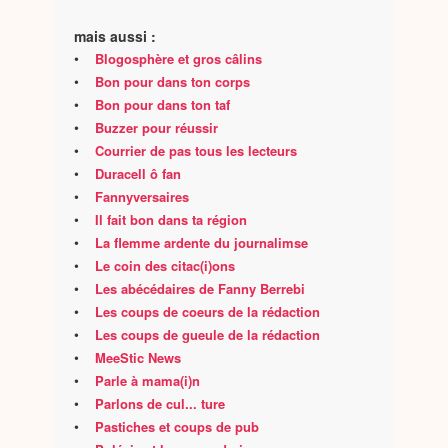
mais aussi :
•
Blogosphère et gros câlins
•
Bon pour dans ton corps
•
Bon pour dans ton taf
•
Buzzer pour réussir
•
Courrier de pas tous les lecteurs
•
Duracell ô fan
•
Fannyversaires
•
Il fait bon dans ta région
•
La flemme ardente du journalimse
•
Le coin des citac(i)ons
•
Les abécédaires de Fanny Berrebi
•
Les coups de coeurs de la rédaction
•
Les coups de gueule de la rédaction
•
MeeStic News
•
Parle à mama(i)n
•
Parlons de cul... ture
•
Pastiches et coups de pub