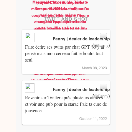
TWITT AND SHOT
Fanny | dealer de leadership
(
)
@Fanny
Faire écrire ses twitts par chat GPT ? J’y ai
pensé mais mon cerveau fait le boulot tout
seul
March 08, 2023
Fanny | dealer de leadership
(
)
@Fanny
Revenir sur Twitter après plusieurs années
et voir une pub pour la starac Paie ta cure de
jouvence
October 11, 2022