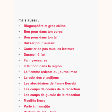
mais aussi :
•
Blogosphère et gros câlins
•
Bon pour dans ton corps
•
Bon pour dans ton taf
•
Buzzer pour réussir
•
Courrier de pas tous les lecteurs
•
Duracell ô fan
•
Fannyversaires
•
Il fait bon dans ta région
•
La flemme ardente du journalimse
•
Le coin des citac(i)ons
•
Les abécédaires de Fanny Berrebi
•
Les coups de coeurs de la rédaction
•
Les coups de gueule de la rédaction
•
MeeStic News
•
Parle à mama(i)n
•
Parlons de cul... ture