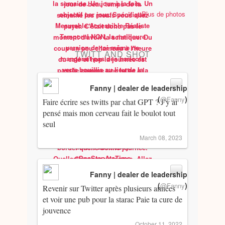
Plus de photos
TWITT AND SHOT
Fanny | dealer de leadership
(
)
@Fanny
Faire écrire ses twitts par chat GPT ? J’y ai
pensé mais mon cerveau fait le boulot tout
seul
March 08, 2023
Fanny | dealer de leadership
(
)
@Fanny
Revenir sur Twitter après plusieurs années
et voir une pub pour la starac Paie ta cure de
jouvence
October 11, 2022