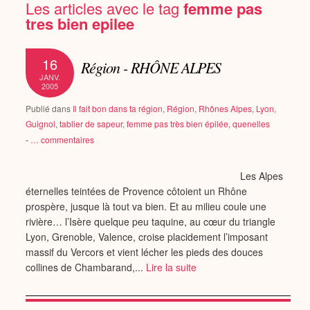
Les articles avec le tag
femme pas
tres bien epilee
16
Région - RHÔNE ALPES
JANV.
2005
Publié dans
Il fait bon dans ta région
,
Région
,
Rhônes Alpes
,
Lyon
,
Guignol
,
tablier de sapeur
,
femme pas très bien épilée
,
quenelles
-
…
commentaires
Les Alpes
éternelles teintées de Provence côtoient un Rhône
prospère, jusque là tout va bien. Et au milieu coule une
rivière… l’Isère quelque peu taquine, au cœur du triangle
Lyon, Grenoble, Valence, croise placidement l’imposant
massif du Vercors et vient lécher les pieds des douces
collines de Chambarand,...
Lire la suite