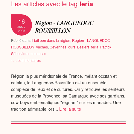
Les articles avec le tag
feria
16
Région - LANGUEDOC
JANV.
ROUSSILLON
2005
Publié dans
Il fait bon dans ta région
,
Région - LANGUEDOC
ROUSSILLON
,
vaches
,
Cévennes
,
ours
,
Béziers
,
féria
,
Patrick
Sébastien en mousse
-
…
commentaires
Région la plus méridionale de France, mêlant occitan et
catalan, le Languedoc-Roussillon est un ensemble
complexe de lieux et de cultures. On y retrouve les senteurs
musquées de la Provence, sa Camargue avec ses gardians,
cow-boys emblématiques "régnant" sur les manades. Une
tradition admirable lors...
Lire la suite