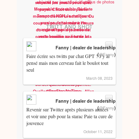
Plus de photos
TWITT AND SHOT
Fanny | dealer de leadership
(
)
@Fanny
Faire écrire ses twitts par chat GPT ? J’y ai
pensé mais mon cerveau fait le boulot tout
seul
March 08, 2023
Fanny | dealer de leadership
(
)
@Fanny
Revenir sur Twitter après plusieurs années
et voir une pub pour la starac Paie ta cure de
jouvence
October 11, 2022