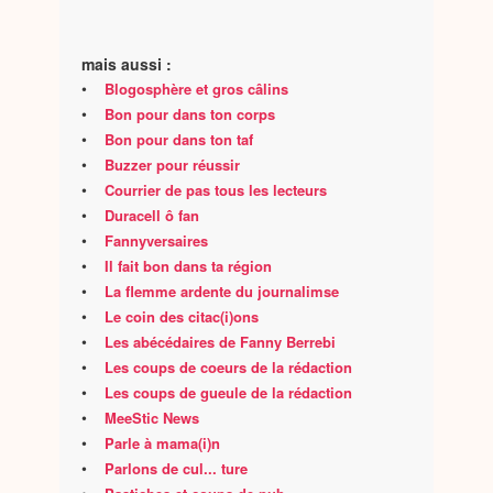
mais aussi :
•
Blogosphère et gros câlins
•
Bon pour dans ton corps
•
Bon pour dans ton taf
•
Buzzer pour réussir
•
Courrier de pas tous les lecteurs
•
Duracell ô fan
•
Fannyversaires
•
Il fait bon dans ta région
•
La flemme ardente du journalimse
•
Le coin des citac(i)ons
•
Les abécédaires de Fanny Berrebi
•
Les coups de coeurs de la rédaction
•
Les coups de gueule de la rédaction
•
MeeStic News
•
Parle à mama(i)n
•
Parlons de cul... ture