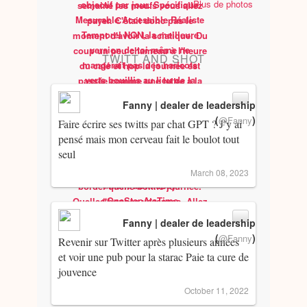
Plus de photos
TWITT AND SHOT
Fanny | dealer de leadership
(
)
@Fanny
Faire écrire ses twitts par chat GPT ? J’y ai
pensé mais mon cerveau fait le boulot tout
seul
March 08, 2023
Fanny | dealer de leadership
(
)
@Fanny
Revenir sur Twitter après plusieurs années
et voir une pub pour la starac Paie ta cure de
jouvence
October 11, 2022