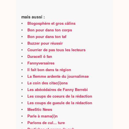
mais aussi :
•
Blogosphère et gros câlins
•
Bon pour dans ton corps
•
Bon pour dans ton taf
•
Buzzer pour réussir
•
Courrier de pas tous les lecteurs
•
Duracell ô fan
•
Fannyversaires
•
Il fait bon dans ta région
•
La flemme ardente du journalimse
•
Le coin des citac(i)ons
•
Les abécédaires de Fanny Berrebi
•
Les coups de coeurs de la rédaction
•
Les coups de gueule de la rédaction
•
MeeStic News
•
Parle à mama(i)n
•
Parlons de cul... ture