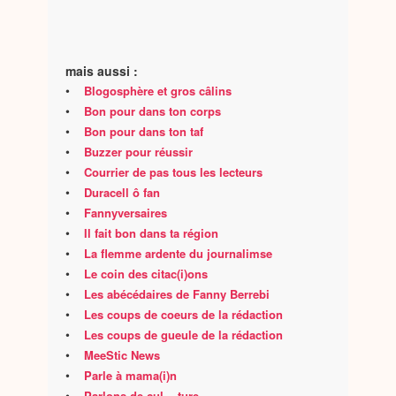
mais aussi :
•
Blogosphère et gros câlins
•
Bon pour dans ton corps
•
Bon pour dans ton taf
•
Buzzer pour réussir
•
Courrier de pas tous les lecteurs
•
Duracell ô fan
•
Fannyversaires
•
Il fait bon dans ta région
•
La flemme ardente du journalimse
•
Le coin des citac(i)ons
•
Les abécédaires de Fanny Berrebi
•
Les coups de coeurs de la rédaction
•
Les coups de gueule de la rédaction
•
MeeStic News
•
Parle à mama(i)n
•
Parlons de cul... ture