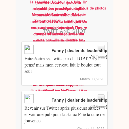
Plus de photos
TWITT AND SHOT
Fanny | dealer de leadership
(
)
@Fanny
Faire écrire ses twitts par chat GPT ? J’y ai
pensé mais mon cerveau fait le boulot tout
seul
March 08, 2023
Fanny | dealer de leadership
(
)
@Fanny
Revenir sur Twitter après plusieurs années
et voir une pub pour la starac Paie ta cure de
jouvence
October 11, 2022