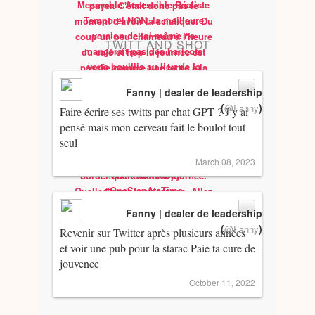
TWITT AND SHOT
Fanny | dealer de leadership
(
)
@Fanny
Faire écrire ses twitts par chat GPT ? J’y ai
pensé mais mon cerveau fait le boulot tout
seul
March 08, 2023
Fanny | dealer de leadership
(
)
@Fanny
Revenir sur Twitter après plusieurs années
et voir une pub pour la starac Paie ta cure de
jouvence
October 11, 2022