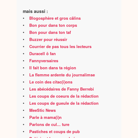
mais aussi :
•
Blogosphère et gros câlins
•
Bon pour dans ton corps
•
Bon pour dans ton taf
•
Buzzer pour réussir
•
Courrier de pas tous les lecteurs
•
Duracell ô fan
•
Fannyversaires
•
Il fait bon dans ta région
•
La flemme ardente du journalimse
•
Le coin des citac(i)ons
•
Les abécédaires de Fanny Berrebi
•
Les coups de coeurs de la rédaction
•
Les coups de gueule de la rédaction
•
MeeStic News
•
Parle à mama(i)n
•
Parlons de cul... ture
•
Pastiches et coups de pub