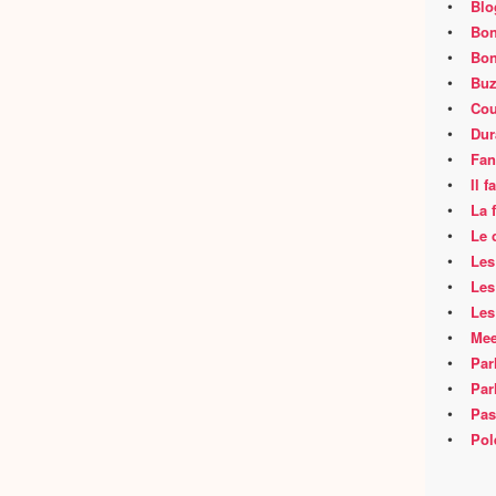
•
Blo
•
Bon
•
Bon
•
Buz
•
Cou
•
Dur
•
Fan
•
Il 
•
La 
•
Le 
•
Les
•
Les
•
Les
•
Mee
•
Par
•
Par
•
Pas
•
Pol