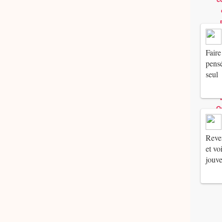
Faire
pensé
seul
Reven
et vo
jouv