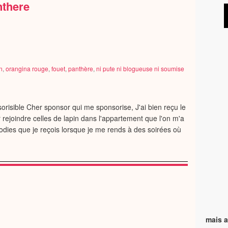
nthere
n
,
orangina rouge
,
fouet
,
panthère
,
ni pute ni blogueuse ni soumise
isible Cher sponsor qui me sponsorise, J'ai bien reçu le
r rejoindre celles de lapin dans l'appartement que l'on m'a
odies que je reçois lorsque je me rends à des soirées où
mais a