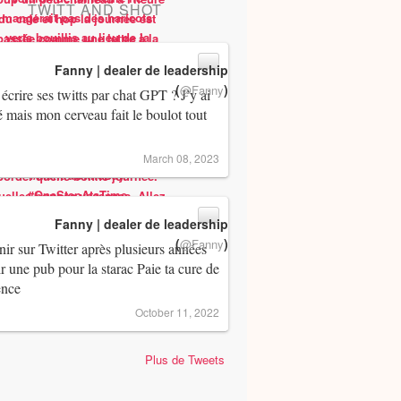
TWITT AND SHOT
Fanny | dealer de leadership
(
)
@Fanny
 écrire ses twitts par chat GPT ? J’y ai
 mais mon cerveau fait le boulot tout
March 08, 2023
Fanny | dealer de leadership
(
)
@Fanny
ir sur Twitter après plusieurs années
ir une pub pour la starac Paie ta cure de
ence
October 11, 2022
Plus de Tweets