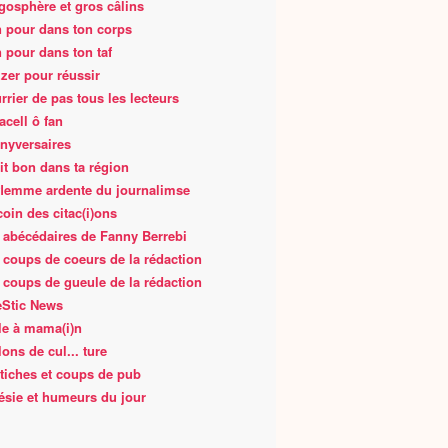
gosphère et gros câlins
 pour dans ton corps
 pour dans ton taf
zer pour réussir
rrier de pas tous les lecteurs
acell ô fan
nyversaires
fait bon dans ta région
flemme ardente du journalimse
coin des citac(i)ons
 abécédaires de Fanny Berrebi
 coups de coeurs de la rédaction
 coups de gueule de la rédaction
Stic News
le à mama(i)n
lons de cul... ture
tiches et coups de pub
ésie et humeurs du jour