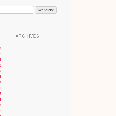
ARCHIVES
3
2
1
0
9
8
7
6
5
4
3
2