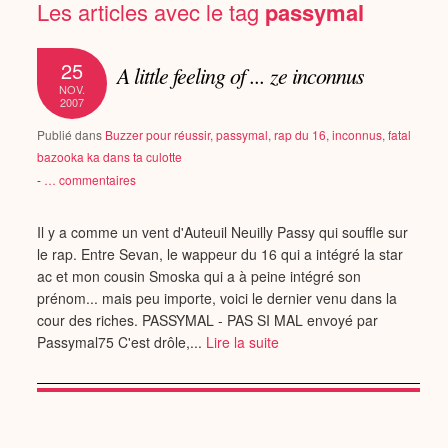
Les articles avec le tag
passymal
25
A little feeling of ... ze inconnus
NOV.
2007
Publié dans
Buzzer pour réussir
,
passymal
,
rap du 16
,
inconnus
,
fatal
bazooka ka dans ta culotte
-
…
commentaires
Il y a comme un vent d'Auteuil Neuilly Passy qui souffle sur
le rap. Entre Sevan, le wappeur du 16 qui a intégré la star
ac et mon cousin Smoska qui a à peine intégré son
prénom... mais peu importe, voici le dernier venu dans la
cour des riches. PASSYMAL - PAS SI MAL envoyé par
Passymal75 C'est drôle,...
Lire la suite