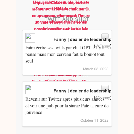
TWITT AND SHOT
Fanny | dealer de leadership
(
)
@Fanny
Faire écrire ses twitts par chat GPT ? J’y ai
pensé mais mon cerveau fait le boulot tout
seul
March 08, 2023
Fanny | dealer de leadership
(
)
@Fanny
Revenir sur Twitter après plusieurs années
et voir une pub pour la starac Paie ta cure de
jouvence
October 11, 2022