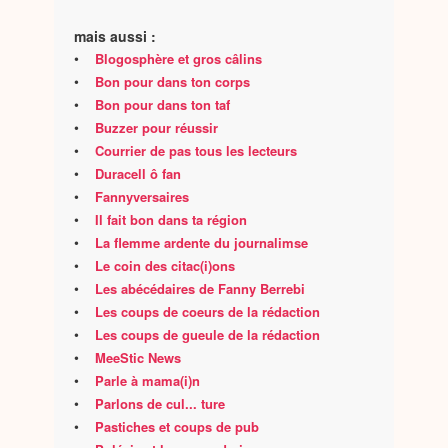
mais aussi :
•
Blogosphère et gros câlins
•
Bon pour dans ton corps
•
Bon pour dans ton taf
•
Buzzer pour réussir
•
Courrier de pas tous les lecteurs
•
Duracell ô fan
•
Fannyversaires
•
Il fait bon dans ta région
•
La flemme ardente du journalimse
•
Le coin des citac(i)ons
•
Les abécédaires de Fanny Berrebi
•
Les coups de coeurs de la rédaction
•
Les coups de gueule de la rédaction
•
MeeStic News
•
Parle à mama(i)n
•
Parlons de cul... ture
•
Pastiches et coups de pub