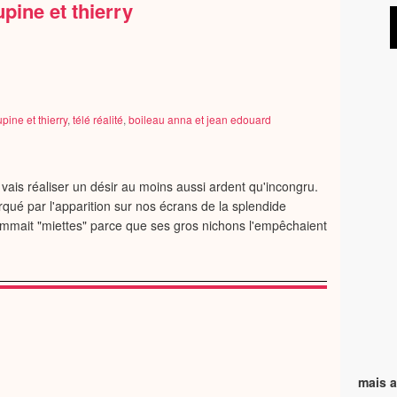
pine et thierry
pine et thierry
,
télé réalité
,
boileau anna et jean edouard
vais réaliser un désir au moins aussi ardent qu'incongru.
rqué par l'apparition sur nos écrans de la splendide
mmait "miettes" parce que ses gros nichons l'empêchaient
mais a