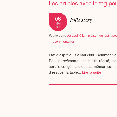
Les articles avec le tag
pou
06
Folle story
MAI
2008
Publié dans
Duracell ô fan
,
maison du lapin
,
pou
-
…
commentaires
Etat d'esprit du 12 mai 2008 Comment je 
Depuis l'avènement de la télé-réalité, ma
abrutie congénitale que sa môman surno
d'essuyer la table...
Lire la suite