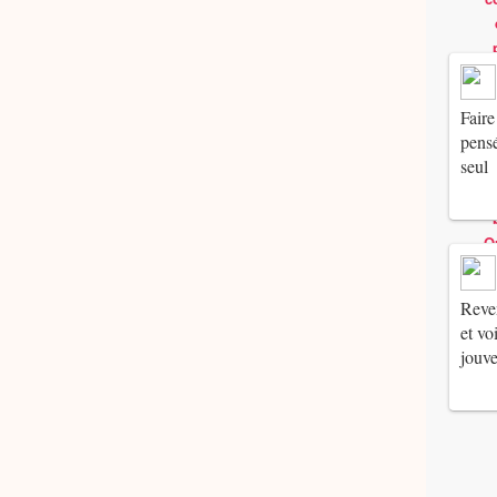
Faire
pensé
seul
Reven
et vo
jouv