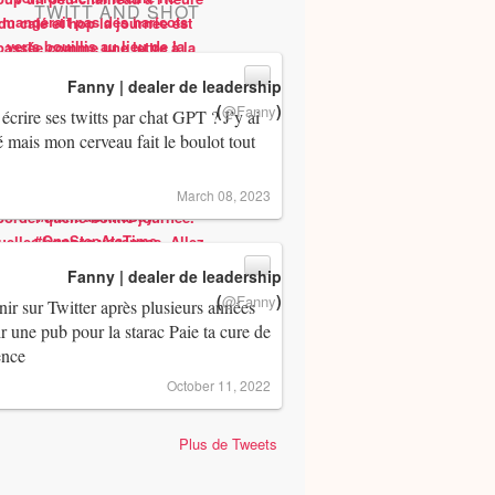
TWITT AND SHOT
Fanny | dealer de leadership
(
)
@Fanny
 écrire ses twitts par chat GPT ? J’y ai
 mais mon cerveau fait le boulot tout
March 08, 2023
Fanny | dealer de leadership
(
)
@Fanny
ir sur Twitter après plusieurs années
ir une pub pour la starac Paie ta cure de
ence
October 11, 2022
Plus de Tweets