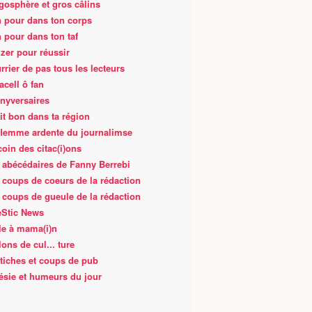
gosphère et gros câlins
 pour dans ton corps
 pour dans ton taf
zer pour réussir
rrier de pas tous les lecteurs
acell ô fan
nyversaires
fait bon dans ta région
flemme ardente du journalimse
coin des citac(i)ons
 abécédaires de Fanny Berrebi
 coups de coeurs de la rédaction
 coups de gueule de la rédaction
Stic News
le à mama(i)n
lons de cul... ture
tiches et coups de pub
ésie et humeurs du jour