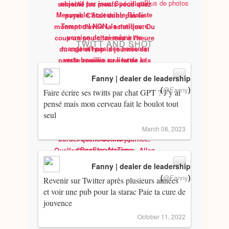
Plus de photos
TWITT AND SHOT
Fanny | dealer de leadership
(
)
@Fanny
Faire écrire ses twitts par chat GPT ? J’y ai
pensé mais mon cerveau fait le boulot tout
seul
March 08, 2023
Fanny | dealer de leadership
(
)
@Fanny
Revenir sur Twitter après plusieurs années
et voir une pub pour la starac Paie ta cure de
jouvence
October 11, 2022