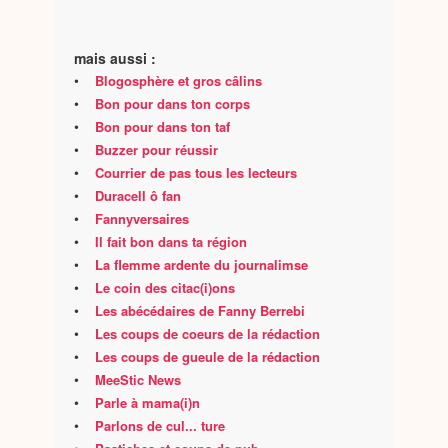
mais aussi :
•
Blogosphère et gros câlins
•
Bon pour dans ton corps
•
Bon pour dans ton taf
•
Buzzer pour réussir
•
Courrier de pas tous les lecteurs
•
Duracell ô fan
•
Fannyversaires
•
Il fait bon dans ta région
•
La flemme ardente du journalimse
•
Le coin des citac(i)ons
•
Les abécédaires de Fanny Berrebi
•
Les coups de coeurs de la rédaction
•
Les coups de gueule de la rédaction
•
MeeStic News
•
Parle à mama(i)n
•
Parlons de cul... ture