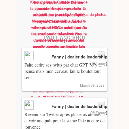
Plus de photos
TWITT AND SHOT
Fanny | dealer de leadership
(
)
@Fanny
Faire écrire ses twitts par chat GPT ? J’y ai
pensé mais mon cerveau fait le boulot tout
seul
March 08, 2023
Fanny | dealer de leadership
(
)
@Fanny
Revenir sur Twitter après plusieurs années
et voir une pub pour la starac Paie ta cure de
jouvence