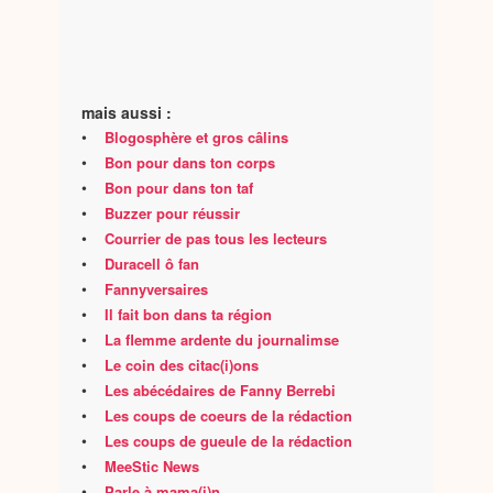
mais aussi :
•
Blogosphère et gros câlins
•
Bon pour dans ton corps
•
Bon pour dans ton taf
•
Buzzer pour réussir
•
Courrier de pas tous les lecteurs
•
Duracell ô fan
•
Fannyversaires
•
Il fait bon dans ta région
•
La flemme ardente du journalimse
•
Le coin des citac(i)ons
•
Les abécédaires de Fanny Berrebi
•
Les coups de coeurs de la rédaction
•
Les coups de gueule de la rédaction
•
MeeStic News
•
Parle à mama(i)n