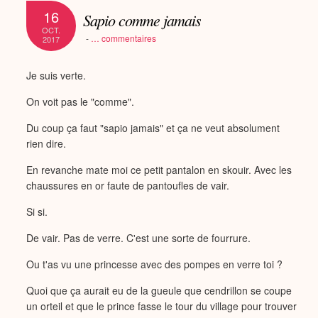
16
Sapio comme jamais
OCT.
-
…
commentaires
2017
Je suis verte.
On voit pas le "comme".
Du coup ça faut "sapio jamais" et ça ne veut absolument
rien dire.
En revanche mate moi ce petit pantalon en skouir. Avec les
chaussures en or faute de pantoufles de vair.
Si si.
De vair. Pas de verre. C'est une sorte de fourrure.
Ou t'as vu une princesse avec des pompes en verre toi ?
Quoi que ça aurait eu de la gueule que cendrillon se coupe
un orteil et que le prince fasse le tour du village pour trouver