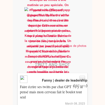
Plus de photos
TWITT AND SHOT
Fanny | dealer de leadership
(
)
@Fanny
Faire écrire ses twitts par chat GPT ? J’y ai
pensé mais mon cerveau fait le boulot tout
seul
March 08, 2023