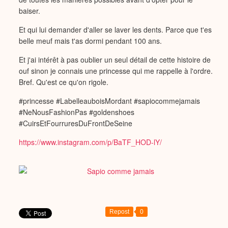
baiser.
Et qui lui demander d'aller se laver les dents. Parce que t'es
belle meuf mais t'as dormi pendant 100 ans.
Et j'ai intérêt à pas oublier un seul détail de cette histoire de
ouf sinon je connais une princesse qui me rappelle à l'ordre.
Bref. Qu'est ce qu'on rigole.
#princesse #LabelleauboisMordant #sapiocommejamais
#NeNousFashionPas #goldenshoes
#CuirsEtFourruresDuFrontDeSeine
https://www.instagram.com/p/BaTF_HOD-lY/
Repost
0