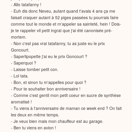
- Allo tatafanny !
- Euh dis donc Neveu, autant quand t'avais 4 ans ça me
faisait craquer autant à 52 piges passées tu pourrais faire
comme tout le monde et m'appeler sa sainteté, hein ! Dois-
je te rappeler vil petit ingrat que j'ai été canonisée pré-
mortem.
- Non c'est pas vrai tatafanny, tu as juste eu le prix
Goncourt.
- Saperlipopette j'ai eu le prix Goncourt ?
- Saperquoi ?
- Laisse tomber petit con.
- Lol tata.
- Bon, et sinon tu m'appelles pour quoi ?
- Pour te souhaiter bon anniversaire !
- Comme c'est gentil mon petit coeur en sucre de synthèse
aromatisé !
- Tu viens à l'anniversaire de maman ce week end ? On fait
les deux en même temps.
- Je veux bien mais mon chauffeur est au garage.
- Ben tu viens en avion !