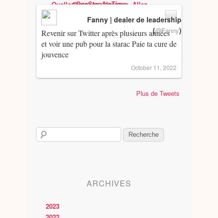
Fanny | dealer de leadership
(
)
@Fanny
Revenir sur Twitter après plusieurs années
et voir une pub pour la starac Paie ta cure de
jouvence
October 11, 2022
Plus de Tweets
ARCHIVES
2023
2022