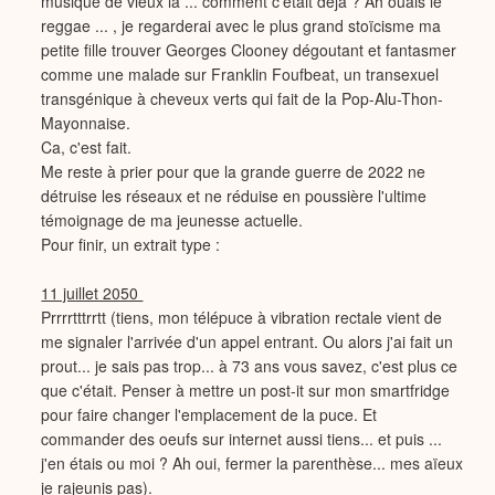
musique de vieux là ... comment c'était déjà ? Ah ouais le
reggae ... , je regarderai avec le plus grand stoïcisme ma
petite fille trouver Georges Clooney dégoutant et fantasmer
comme une malade sur Franklin Foufbeat, un transexuel
transgénique à cheveux verts qui fait de la Pop-Alu-Thon-
Mayonnaise.
Ca, c'est fait.
Me reste à prier pour que la grande guerre de 2022 ne
détruise les réseaux et ne réduise en poussière l'ultime
témoignage de ma jeunesse actuelle.
Pour finir, un extrait type :
11 juillet 2050
Prrrrtttrrtt (tiens, mon télépuce à vibration rectale vient de
me signaler l'arrivée d'un appel entrant. Ou alors j'ai fait un
prout... je sais pas trop... à 73 ans vous savez, c'est plus ce
que c'était. Penser à mettre un post-it sur mon smartfridge
pour faire changer l'emplacement de la puce. Et
commander des oeufs sur internet aussi tiens... et puis ...
j'en étais ou moi ? Ah oui, fermer la parenthèse... mes aïeux
je rajeunis pas).