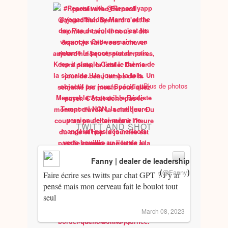
Plus de photos
TWITT AND SHOT
Fanny | dealer de leadership
(
)
@Fanny
Faire écrire ses twitts par chat GPT ? J’y ai
pensé mais mon cerveau fait le boulot tout
seul
March 08, 2023