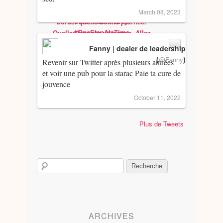
March 08, 2023
Fanny | dealer de leadership
(
)
@Fanny
Revenir sur Twitter après plusieurs années
et voir une pub pour la starac Paie ta cure de
jouvence
October 11, 2022
Plus de Tweets
ARCHIVES