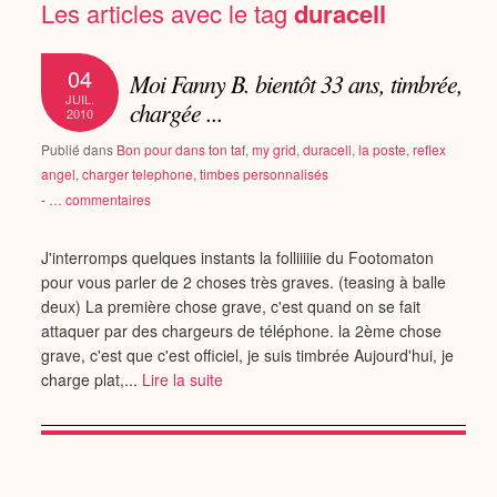
Les articles avec le tag
duracell
04
Moi Fanny B. bientôt 33 ans, timbrée,
JUIL.
chargée ...
2010
Publié dans
Bon pour dans ton taf
,
my grid
,
duracell
,
la poste
,
reflex
angel
,
charger telephone
,
timbes personnalisés
-
…
commentaires
J'interromps quelques instants la folliiiiie du Footomaton
pour vous parler de 2 choses très graves. (teasing à balle
deux) La première chose grave, c'est quand on se fait
attaquer par des chargeurs de téléphone. la 2ème chose
grave, c'est que c'est officiel, je suis timbrée Aujourd'hui, je
charge plat,...
Lire la suite