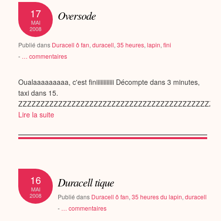
17
Oversode
MAI
2008
Publié dans
Duracell ô fan
,
duracell
,
35 heures
,
lapin
,
fini
-
…
commentaires
Oualaaaaaaaaa, c'est finiiiiiiiiiiii Décompte dans 3 minutes,
taxi dans 15.
ZZZZZZZZZZZZZZZZZZZZZZZZZZZZZZZZZZZZZZZZZZZZZ
Lire la suite
16
Duracell tique
MAI
2008
Publié dans
Duracell ô fan
,
35 heures du lapin
,
duracell
-
…
commentaires