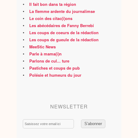
•
Il fait bon dans ta région
•
La flemme ardente du journalimse
•
Le coin des citac(i)ons
•
Les abécédaires de Fanny Berrebi
•
Les coups de coeurs de la rédaction
•
Les coups de gueule de la rédaction
•
MeeStic News
•
Parle à mama(i)n
•
Parlons de cul... ture
•
Pastiches et coups de pub
•
Polésie et humeurs du jour
NEWSLETTER
Email