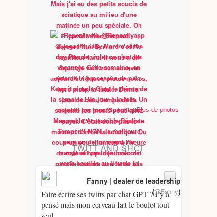
Plus de photos
TWITT AND SHOT
Fanny | dealer de leadership
(
)
@Fanny
Faire écrire ses twitts par chat GPT ? J’y ai
pensé mais mon cerveau fait le boulot tout
seul