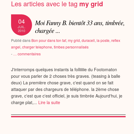
Les articles avec le tag
my grid
04
Moi Fanny B. bientôt 33 ans, timbrée,
JUIL.
chargée ...
2010
Publié dans
Bon pour dans ton taf
,
my grid
,
duracell
,
la poste
,
reflex
angel
,
charger telephone
,
timbes personnalisés
-
…
commentaires
J'interromps quelques instants la folliiiiie du Footomaton
pour vous parler de 2 choses très graves. (teasing à balle
deux) La première chose grave, c'est quand on se fait
attaquer par des chargeurs de téléphone. la 2ème chose
grave, c'est que c'est officiel, je suis timbrée Aujourd'hui, je
charge plat,...
Lire la suite