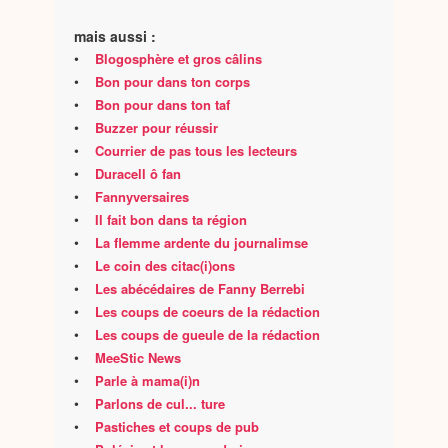
mais aussi :
•
Blogosphère et gros câlins
•
Bon pour dans ton corps
•
Bon pour dans ton taf
•
Buzzer pour réussir
•
Courrier de pas tous les lecteurs
•
Duracell ô fan
•
Fannyversaires
•
Il fait bon dans ta région
•
La flemme ardente du journalimse
•
Le coin des citac(i)ons
•
Les abécédaires de Fanny Berrebi
•
Les coups de coeurs de la rédaction
•
Les coups de gueule de la rédaction
•
MeeStic News
•
Parle à mama(i)n
•
Parlons de cul... ture
•
Pastiches et coups de pub