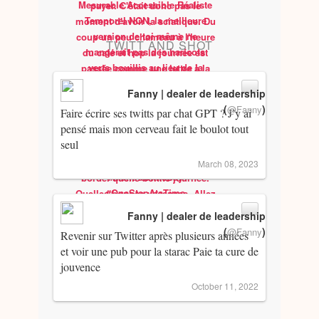
TWITT AND SHOT
Fanny | dealer de leadership
(
)
@Fanny
Faire écrire ses twitts par chat GPT ? J’y ai
pensé mais mon cerveau fait le boulot tout
seul
March 08, 2023
Fanny | dealer de leadership
(
)
@Fanny
Revenir sur Twitter après plusieurs années
et voir une pub pour la starac Paie ta cure de
jouvence
October 11, 2022