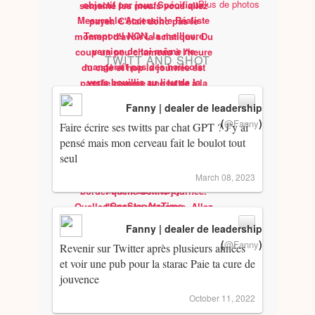
Plus de photos
TWITT AND SHOT
Fanny | dealer de leadership
(
)
@Fanny
Faire écrire ses twitts par chat GPT ? J’y ai
pensé mais mon cerveau fait le boulot tout
seul
March 08, 2023
Fanny | dealer de leadership
(
)
@Fanny
Revenir sur Twitter après plusieurs années
et voir une pub pour la starac Paie ta cure de
jouvence
October 11, 2022