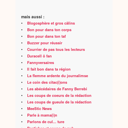
mais aussi :
•
Blogosphère et gros câlins
•
Bon pour dans ton corps
•
Bon pour dans ton taf
•
Buzzer pour réussir
•
Courrier de pas tous les lecteurs
•
Duracell ô fan
•
Fannyversaires
•
Il fait bon dans ta région
•
La flemme ardente du journalimse
•
Le coin des citac(i)ons
•
Les abécédaires de Fanny Berrebi
•
Les coups de coeurs de la rédaction
•
Les coups de gueule de la rédaction
•
MeeStic News
•
Parle à mama(i)n
•
Parlons de cul... ture